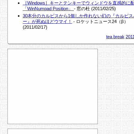
［Windows］キーとテンキーでウィンドウを直感的に
「WinNumpad Position」
- 窓の杜 (2011/02/25)
30本分のカルピスから1個しか作れない幻の『カルピス
ー』が死ぬほどウマイ！
- ロケットニュース24（β）
(2011/02/17)
tea break
201