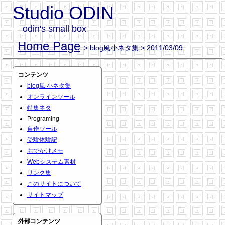
Studio ODIN
odin's small box
Home Page
>
blog風小ネタ集
> 2011/03/09
コンテンツ
blog風 小ネタ集
オンラインツール
特集ネタ
Programing
自作ツール
受験体験記
おでかけメモ
Webシステム素材
リンク集
このサイトについて
サイトマップ
外部コンテンツ