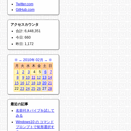
Twitter.com
GitHub.com
アクセスカウンタ
合計: 6,448,351
今日: 660
昨日: 1,172
※
←
2010年 02月
→
※
月
火
水
木
金
土
日
1
2
3
4
5
6
7
8
9
10
11
12
13
14
15
16
17
18
19
20
21
22
23
24
25
26
27
28
最近の記事
名前付きパイプを試して
みる
Windows10 の コマンド
プロンプトで矩形選択す