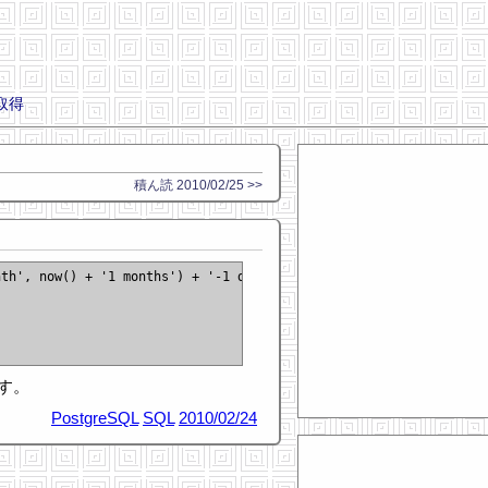
の取得
ク
積ん読 2010/02/25 >>
th', now() + '1 months') + '-1 days';

ます。
PostgreSQL
SQL
2010/02/24