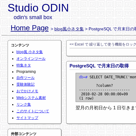
Studio ODIN
odin's small box
Home Page
>
blog風小ネタ集
> PostgreSQL で月末日
<< Excel で 繰り返して使う機能をロッ
コンテンツ
blog風 小ネタ集
オンラインツール
特集ネタ
PostgreSQL で月末日の取得
Programing
db=#
 SELECT DATE_TRUNC('mon
自作ツール
受験体験記
        ?column?

------------------------

おでかけメモ
 2010-02-28 00:00:00+09

Webシステム素材
リンク集
翌月の月初日から 1 日引き
このサイトについて
サイトマップ
外部コンテンツ