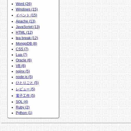
Word (26)
Windows (15)
イベント (15)
Apache (13)
JavaScript (13)
HTML (12)
tea break (12)
MongoDB (8)
CSS (7)
Lua (7)
Oracle (6)
VB (6)
nginx (5)
node.js (5)
ひとりごと (5)
レビュー (5)
電子工作 (5)
SQL (4)
Ruby (2)
Python (1)