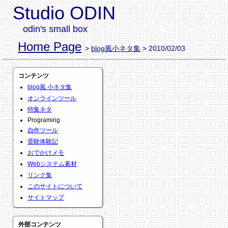
Studio ODIN
odin's small box
Home Page
>
blog風小ネタ集
> 2010/02/03
コンテンツ
blog風 小ネタ集
オンラインツール
特集ネタ
Programing
自作ツール
受験体験記
おでかけメモ
Webシステム素材
リンク集
このサイトについて
サイトマップ
外部コンテンツ