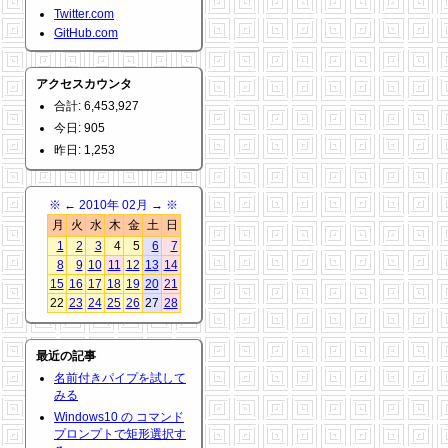
Twitter.com
GitHub.com
アクセスカウンタ
合計: 6,453,927
今日: 905
昨日: 1,253
※
←
2010年 02月
→
※
月
火
水
木
金
土
日
1
2
3
4
5
6
7
8
9
10
11
12
13
14
15
16
17
18
19
20
21
22
23
24
25
26
27
28
最近の記事
名前付きパイプを試して
みる
Windows10 の コマンド
プロンプトで矩形選択す