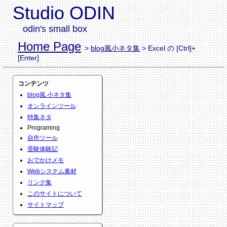
Studio ODIN
odin's small box
Home Page
>
blog風小ネタ集
> Excel の [Ctrl]+
[Enter]
コンテンツ
blog風 小ネタ集
オンラインツール
特集ネタ
Programing
自作ツール
受験体験記
おでかけメモ
Webシステム素材
リンク集
このサイトについて
サイトマップ