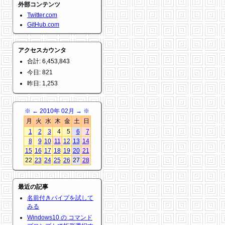
外部コンテンツ
Twitter.com
GitHub.com
アクセスカウンタ
合計: 6,453,843
今日: 821
昨日: 1,253
※
←
2010年 02月
→
※
月
火
水
木
金
土
日
1
2
3
4
5
6
7
8
9
10
11
12
13
14
15
16
17
18
19
20
21
22
23
24
25
26
27
28
最近の記事
名前付きパイプを試して
みる
Windows10 の コマンド