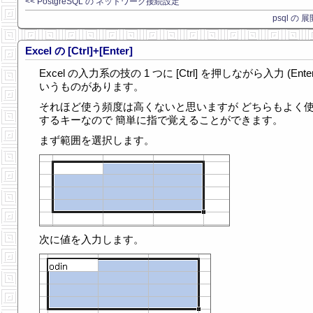
<< PostgreSQL の ネットワーク接続設定
psql の 
Excel の [Ctrl]+[Enter]
Excel の入力系の技の 1 つに [Ctrl] を押しながら入力 (Enter
いうものがあります。
それほど使う頻度は高くないと思いますが どちらもよく
するキーなので 簡単に指で覚えることができます。
まず範囲を選択します。
次に値を入力します。