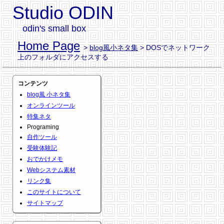
Studio ODIN
odin's small box
Home Page
>
blog風小ネタ集
> DOSでネットワーク
上のフォルダにアクセスする
コンテンツ
blog風 小ネタ集
オンラインツール
特集ネタ
Programing
自作ツール
受験体験記
おでかけメモ
Webシステム素材
リンク集
このサイトについて
サイトマップ