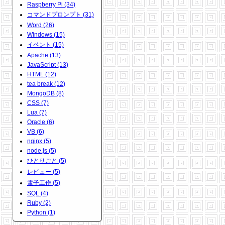
Raspberry Pi (34)
コマンドプロンプト (31)
Word (26)
Windows (15)
イベント (15)
Apache (13)
JavaScript (13)
HTML (12)
tea break (12)
MongoDB (8)
CSS (7)
Lua (7)
Oracle (6)
VB (6)
nginx (5)
node.js (5)
ひとりごと (5)
レビュー (5)
電子工作 (5)
SQL (4)
Ruby (2)
Python (1)