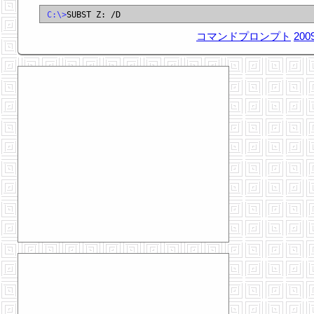
C:\>
コマンドプロンプト
2009