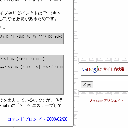
イプやリダイレクトは "^"（キャ
してやる必要があるためです。
す。
A:-D ^| FIND /C /V ""') DO ECHO %i

" %i IN ('ASSOC') DO (

==" %k IN ('FTYPE %j 2^>nul') DO (

サイト内検索
けを出力しているのですが、 3行
Amazonアソシエイト
nul」の「>」も エスケープして
コマンドプロンプト
2009/02/28