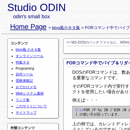
Studio ODIN
odin's small box
Home Page
>
blog風小ネタ集
> FORコマンド中でパイ
<< MS-DOSのバッチファイルに、WSH(
コンテンツ
blog風 小ネタ集
オンラインツール
特集ネタ
FORコマンド中でパイプ＆リダ
Programing
DOSのFORコマンドは、数
自作ツール
る重要なコマンドです。
受験体験記
そのFORコマンド内で実行す
おでかけメモ
クトを使用したい場合があり
Webシステム素材
例えば・・・
リンク集
このサイトについて
C:\>
FOR /F %i IN ('DIR /B /
サイトマップ
上の例では、カレントディレ
外部コンテンツ
うとしているのですが 「| 