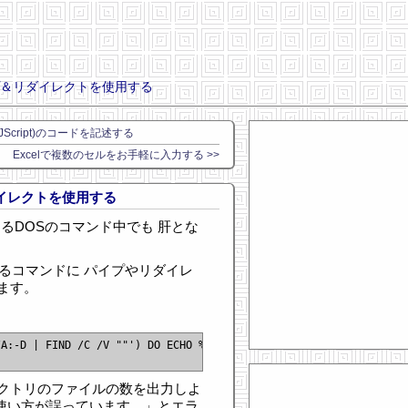
プ＆リダイレクトを使用する
JScript)のコードを記述する
Excelで複数のセルをお手軽に入力する >>
イレクトを使用する
あるDOSのコマンド中でも 肝とな
るコマンドに パイプやリダイレ
ます。
A:-D | FIND /C /V ""') DO ECHO %i

クトリのファイルの数を出力しよ
の使い方が誤っています。」とエラ