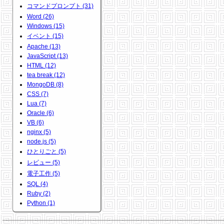
コマンドプロンプト (31)
Word (26)
Windows (15)
イベント (15)
Apache (13)
JavaScript (13)
HTML (12)
tea break (12)
MongoDB (8)
CSS (7)
Lua (7)
Oracle (6)
VB (6)
nginx (5)
node.js (5)
ひとりごと (5)
レビュー (5)
電子工作 (5)
SQL (4)
Ruby (2)
Python (1)