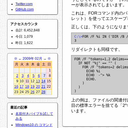
Twitter.com
ーが表示されてしまいます。
GitHub.com
これは、FORコマンド内のパ
レット）を使ってエスケープ
アクセスカウンタ
正しくは、下のようになりま
合計: 6,452,848
今日: 1,079
C:\>
FOR /F %i IN ('DIR /B /
昨日: 1,622
リダイレクトも同様です。
※
←
2009年 02月
→
※
FOR /F "tokens=1,2 delims==
  IF NOT "%j" == "" (

月
火
水
木
金
土
日
    FOR /F "tokens=2 delims
1
      ECHO %i

      ECHO  -^> %k

2
3
4
5
6
7
8
      ECHO.

9
10
11
12
13
14
15
    )

16
17
18
19
20
21
22
  )

23
24
25
26
27
28
上の例は、ファイルの関連付
目の標準エラーを捨てる「2^>
最近の記事
います。
名前付きパイプを試して
みる
Windows10 の コマンド