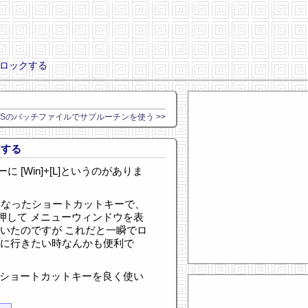
wsをロックする
DOSのバッチファイルでサブルーチンを使う >>
クする
に [Win]+[L]というのがありま
うになったショートカットキーで、
Del]を押して メニューウィンドウを表
ていたのですが これだと一瞬でロ
レに行きたい時なんかも便利で
ののショートカットキーを良く使い