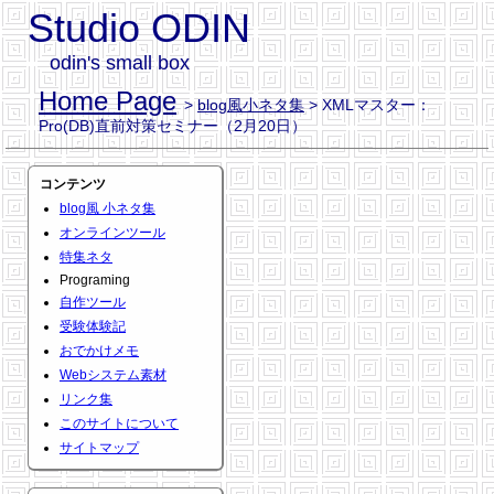
Studio ODIN
odin's small box
Home Page
>
blog風小ネタ集
> XMLマスター：
Pro(DB)直前対策セミナー（2月20日）
コンテンツ
blog風 小ネタ集
オンラインツール
特集ネタ
Programing
自作ツール
受験体験記
おでかけメモ
Webシステム素材
リンク集
このサイトについて
サイトマップ