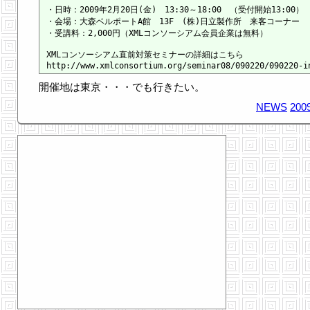
・日時：2009年2月20日(金)　13:30～18:00　（受付開始13:00）

・会場：大森ベルポートA館　13F　(株)日立製作所　来客コーナー

・受講料：2,000円（XMLコンソーシアム会員企業は無料）

XMLコンソーシアム直前対策セミナーの詳細はこちら

開催地は東京・・・でも行きたい。
NEWS
2009