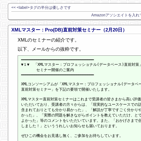
<< <label>タグの半分は優しさです
Amazonアソシエイトを入れて
XMLマスター：Pro(DB)直前対策セミナー（2月20日）
XMLのセミナーの紹介です。
以下、メールからの抜粋です。
━━━━━━━━━━━━━━━━━━━━━━━━━━━━━━━━━

▼１▼  「XMLマスター：プロフェッショナル(データベース)直前対策」
　　　　セミナー開催のご案内

━━━━━━━━━━━━━━━━━━━━━━━━━━━━━━━━━

XMLコンソーシアムが「XMLマスター：プロフェッショナル(データベー
直前対策セミナー」を下記の要領で開催いたします。

XMLマスター直前対策セミナーはこれまで受講者の皆さまから高い評価
いただいており、受講者の方々からは、「現実的なユースケースでの話
含まれておりとても分かり易かった」、「解説が丁寧ですごく分かりや
かった」、「実際の問題を解きながらポイントを教えていただけ、とて
よかった」等のコメントをいただいています。また、「おかげさまで合
しました！」といううれしいお知らせも届いております。

ぜひこの機会をお見逃し無く、ご参加をお待ちしています。
