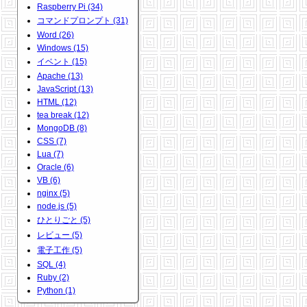
Raspberry Pi (34)
コマンドプロンプト (31)
Word (26)
Windows (15)
イベント (15)
Apache (13)
JavaScript (13)
HTML (12)
tea break (12)
MongoDB (8)
CSS (7)
Lua (7)
Oracle (6)
VB (6)
nginx (5)
node.js (5)
ひとりごと (5)
レビュー (5)
電子工作 (5)
SQL (4)
Ruby (2)
Python (1)