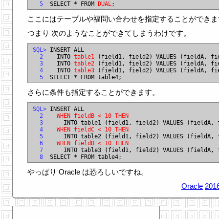
  5
  SELECT * FROM 
DUAL
ここにはテーブルや福問い合わせを指定することができま
つまり 次のようなことができてしまうわけです。
SQL>
  2
    INTO 
table1
  3
    INTO 
table2
  4
    INTO 
table3
  5
さらに条件も指定することができます。
SQL>
  2
WHEN fieldB < 10 THEN
  3
  4
WHEN fieldC < 10 THEN
  5
  6
WHEN fieldD < 10 THEN
  7
  8
やっぱり Oracle は恐ろしいですね。
Oracle
2016