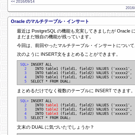
<< 2016/09/14
2016/
Oracle のマルチテーブル・インサート
最近は PostgreSQL の機能も充実してきましたが Oracle 
まだまだ独自の機能が残っています。
今回は、前回やったマルチテーブル・インサートについて
次のように INSERT文をまとめることができます。
SQL>
  2
  3
  4
  5
まとめるだけでなく複数のテーブルに INSERT できます
SQL>
  2
    INTO 
table1
  3
    INTO 
table2
  4
    INTO 
table3
  5
文末の DUAL に気づいたでしょうか？