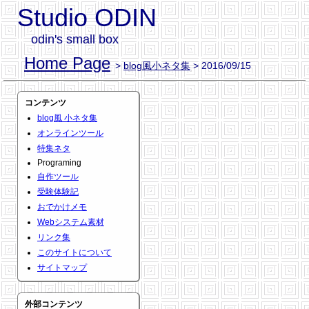
Studio ODIN
odin's small box
Home Page
>
blog風小ネタ集
> 2016/09/15
コンテンツ
blog風 小ネタ集
オンラインツール
特集ネタ
Programing
自作ツール
受験体験記
おでかけメモ
Webシステム素材
リンク集
このサイトについて
サイトマップ
外部コンテンツ