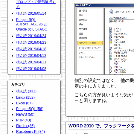
プロンプトで矩形選択す
る
積ん読 2019/05/14
PostgerSQL
ARRAY_AGG の と
Oracle の LISTAGG
積ん読 2019/04/24
積ん読 2019/04/23
積ん読 2019/04/18
積ん読 2019/04/12
積ん読 2019/04/11
積ん読 2019/04/08
個別の設定ではなく、 他の
カテゴリ
定の中に入りました。
積ん読 (331)
こちらの方が良いような気が
Linux (152)
っと困りますね。
Excel (67)
PostgreSQL (58)
NEWS (50)
PHP (43)
WORD 2010 で、ブックマー
Firefox (35)
Raspberry Pi (34)