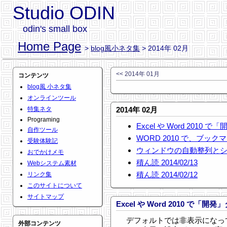
Studio ODIN
odin's small box
Home Page
>
blog風小ネタ集
> 2014年 02月
<< 2014年 01月
コンテンツ
blog風 小ネタ集
オンラインツール
特集ネタ
2014年 02月
Programing
Excel や Word 2010
自作ツール
WORD 2010 で、ブッ
受験体験記
ウィンドウの自動整列と
おでかけメモ
積ん読 2014/02/13
Webシステム素材
積ん読 2014/02/12
リンク集
このサイトについて
サイトマップ
Excel や Word 2010 で「開
デフォルトでは非表示になって
外部コンテンツ