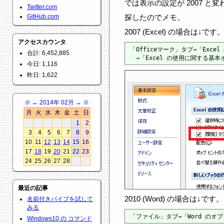
では表示の設定が 2007 と
Twitter.com
GitHub.com
探したのでメモ。
2007 (Excel) の場合は↓です
アクセスカウンタ
「Officeマーク」タブ→「Exce
合計: 6,452,885
今日: 1,116
昨日: 1,622
※
←
2014年 02月
→
※
月
火
水
木
金
土
日
1
2
3
4
5
6
7
8
9
10
11
12
13
14
15
16
17
18
19
20
21
22
23
24
25
26
27
28
最近の記事
2010 (Word) の場合は↓です。
名前付きパイプを試して
みる
Windows10 の コマンド