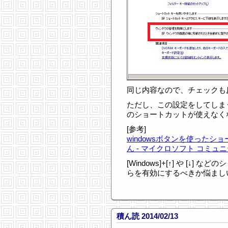
同じ内容なので、チェックも
ただし、この設定をしてしまうと
のショートカットが使えなく
[参考]
windowsボタンを使った
ん - マイクロソフト コミュ
[Windows]+[↑] や [↓
らを有効にするべきか悩まし
積ん読 2014/02/13