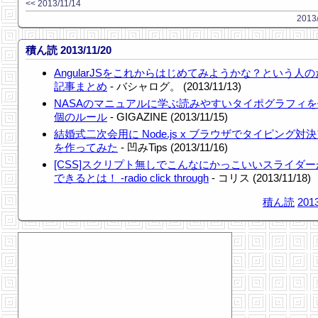
<< 2013/11/14
2013/
積ん読 2013/11/20
AngularJSをこれからはじめてみようかな？という人
記事まとめ
- バシャログ。 (2013/11/13)
NASAのマニュアルに学ぶ読みやすいタイポグラフィを
個のルール
- GIGAZINE (2013/11/15)
結婚式二次会用に Node.js x ブラウザでタイピング対
を作ってみた
- 凹みTips (2013/11/16)
[CSS]スクリプト無しでこんなにかっこいいスライダ
できるとは！ -radio click through
- コリス (2013/11/18)
積ん読
2013