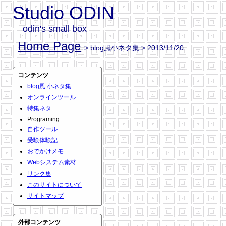
Studio ODIN
odin's small box
Home Page
>
blog風小ネタ集
> 2013/11/20
コンテンツ
blog風 小ネタ集
オンラインツール
特集ネタ
Programing
自作ツール
受験体験記
おでかけメモ
Webシステム素材
リンク集
このサイトについて
サイトマップ
外部コンテンツ