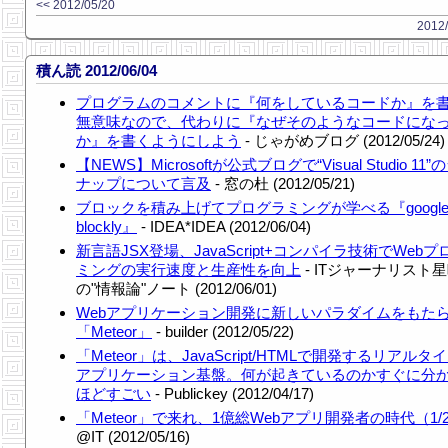
<< 2012/05/20
2012/
積ん読 2012/06/04
プログラムのコメントに『何をしているコードか』を
無意味なので、代わりに『なぜそのようなコードにな
か』を書くようにしよう
- じゃがめブログ (2012/05/24)
【NEWS】Microsoftが公式ブログで“Visual Studio 11
ナップについて言及
- 窓の杜 (2012/05/21)
ブロックを積み上げてプログラミングが学べる『google
blockly』
- IDEA*IDEA (2012/06/04)
新言語JSX登場、JavaScript+コンパイラ技術でWeb
ミングの実行速度と生産性を向上
- ITジャーナリスト
の"情報論"ノート (2012/06/01)
Webアプリケーション開発に新しいパラダイムをもた
「Meteor」
- builder (2012/05/22)
「Meteor」は、JavaScript/HTMLで開発するリアルタ
アプリケーション基盤。何が起きているのかすぐに分
ほどすごい
- Publickey (2012/04/17)
「Meteor」で来れ、1億総Webアプリ開発者の時代（1/
@IT (2012/05/16)