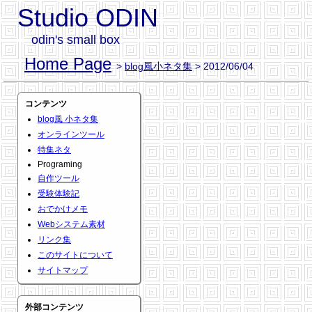
Studio ODIN
odin's small box
Home Page
>
blog風小ネタ集
> 2012/06/04
コンテンツ
blog風 小ネタ集
オンラインツール
特集ネタ
Programing
自作ツール
受験体験記
おでかけメモ
Webシステム素材
リンク集
このサイトについて
サイトマップ
外部コンテンツ