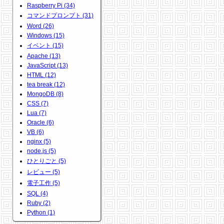
Raspberry Pi (34)
コマンドプロンプト (31)
Word (26)
Windows (15)
イベント (15)
Apache (13)
JavaScript (13)
HTML (12)
tea break (12)
MongoDB (8)
CSS (7)
Lua (7)
Oracle (6)
VB (6)
nginx (5)
node.js (5)
ひとりごと (5)
レビュー (5)
電子工作 (5)
SQL (4)
Ruby (2)
Python (1)