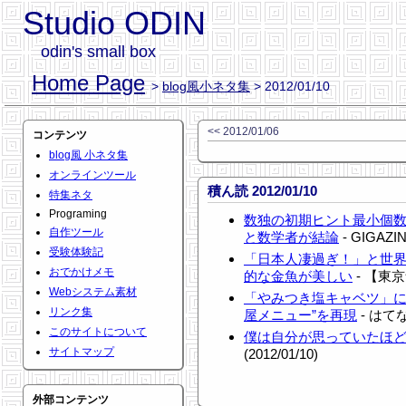
Studio ODIN
odin's small box
Home Page
>
blog風小ネタ集
> 2012/01/10
<< 2012/01/06
コンテンツ
blog風 小ネタ集
オンラインツール
積ん読 2012/01/10
特集ネタ
Programing
数独の初期ヒント最小個数
自作ツール
と数学者が結論
- GIGAZIN
受験体験記
「日本人凄過ぎ！」と世
おでかけメモ
的な金魚が美しい
- 【東京
Webシステム素材
「やみつき塩キャベツ」に
リンク集
屋メニュー”を再現
- はてな
このサイトについて
僕は自分が思っていたほ
サイトマップ
(2012/01/10)
外部コンテンツ