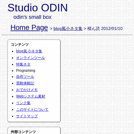
Studio ODIN
odin's small box
Home Page
>
blog風小ネタ集
> 積ん読 2012/01/10
コンテンツ
blog風 小ネタ集
オンラインツール
特集ネタ
Programing
自作ツール
受験体験記
おでかけメモ
Webシステム素材
リンク集
このサイトについて
サイトマップ
外部コンテンツ