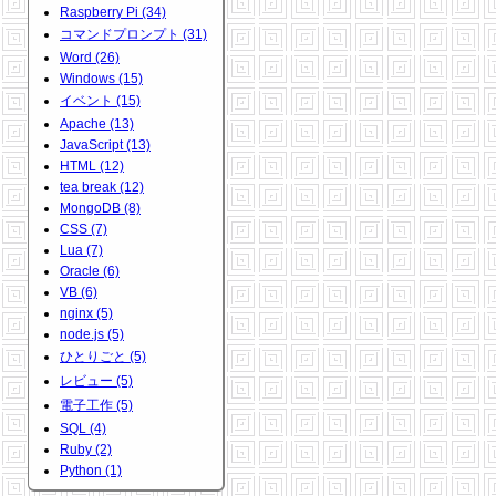
Raspberry Pi (34)
コマンドプロンプト (31)
Word (26)
Windows (15)
イベント (15)
Apache (13)
JavaScript (13)
HTML (12)
tea break (12)
MongoDB (8)
CSS (7)
Lua (7)
Oracle (6)
VB (6)
nginx (5)
node.js (5)
ひとりごと (5)
レビュー (5)
電子工作 (5)
SQL (4)
Ruby (2)
Python (1)