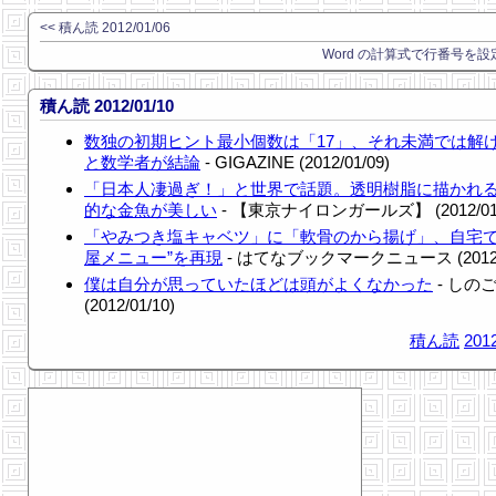
<< 積ん読 2012/01/06
Word の計算式で行番号を設定
積ん読 2012/01/10
数独の初期ヒント最小個数は「17」、それ未満では解
と数学者が結論
- GIGAZINE (2012/01/09)
「日本人凄過ぎ！」と世界で話題。透明樹脂に描かれ
的な金魚が美しい
- 【東京ナイロンガールズ】 (2012/01/
「やみつき塩キャベツ」に「軟骨のから揚げ」、自宅で
屋メニュー”を再現
- はてなブックマークニュース (2012/0
僕は自分が思っていたほどは頭がよくなかった
- しの
(2012/01/10)
積ん読
2012