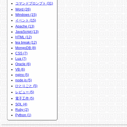
コマンドプロンプト (31)
Word (26)
Windows (15)
イベント (15)
Apache (13)
JavaScript (13)
HTML (12)
tea break (12)
MongoDB (8)
CSS (7)
Lua (7)
Oracle (6)
VB (6)
nginx (5)
node.js (5)
ひとりごと (5)
レビュー (5)
電子工作 (5)
SQL (4)
Ruby (2)
Python (1)