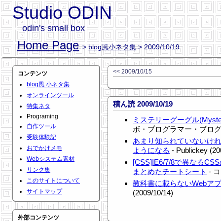
Studio ODIN
odin's small box
Home Page
>
blog風小ネタ集
> 2009/10/19
<< 2009/10/15
コンテンツ
blog風 小ネタ集
オンラインツール
積ん読 2009/10/19
特集ネタ
Programing
ミステリーグーグル(Mystery
自作ツール
ボ・プログラマー・ブログ (20
受験体験記
あまり知られていないけれ
おでかけメモ
ようになる
- Publickey (20
Webシステム素材
[CSS]IE6/7/8で異なるC
リンク集
まとめたチートシート
- コ
このサイトについて
教科書に載らないWebア
サイトマップ
(2009/10/14)
外部コンテンツ