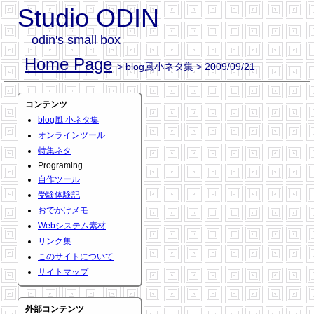
Studio ODIN
odin's small box
Home Page
>
blog風小ネタ集
> 2009/09/21
コンテンツ
blog風 小ネタ集
オンラインツール
特集ネタ
Programing
自作ツール
受験体験記
おでかけメモ
Webシステム素材
リンク集
このサイトについて
サイトマップ
外部コンテンツ