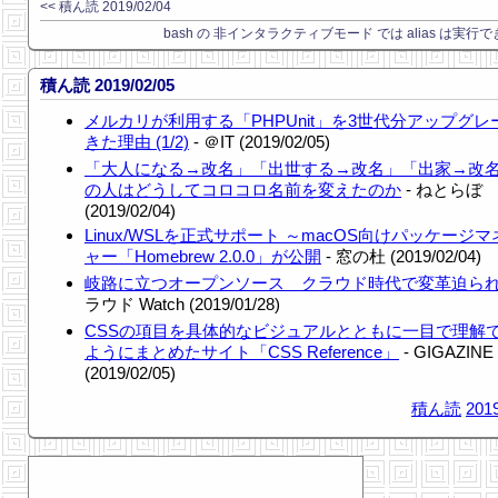
<< 積ん読 2019/02/04
bash の 非インタラクティブモード では alias は実行で
積ん読 2019/02/05
メルカリが利用する「PHPUnit」を3世代分アップグレ
きた理由 (1/2)
- ＠IT (2019/02/05)
「大人になる→改名」「出世する→改名」「出家→改
の人はどうしてコロコロ名前を変えたのか
- ねとらぼ
(2019/02/04)
Linux/WSLを正式サポート ～macOS向けパッケージ
ャー「Homebrew 2.0.0」が公開
- 窓の杜 (2019/02/04)
岐路に立つオープンソース クラウド時代で変革迫ら
ラウド Watch (2019/01/28)
CSSの項目を具体的なビジュアルとともに一目で理解
ようにまとめたサイト「CSS Reference」
- GIGAZINE
(2019/02/05)
積ん読
2019