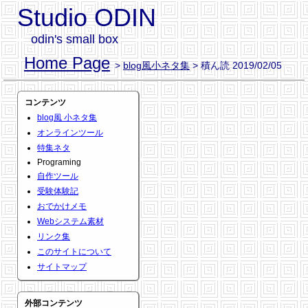
Studio ODIN
odin's small box
Home Page
>
blog風小ネタ集
> 積ん読 2019/02/05
コンテンツ
blog風 小ネタ集
オンラインツール
特集ネタ
Programing
自作ツール
受験体験記
おでかけメモ
Webシステム素材
リンク集
このサイトについて
サイトマップ
外部コンテンツ