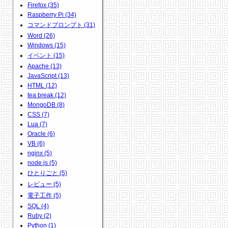
Firefox (35)
Raspberry Pi (34)
コマンドプロンプト (31)
Word (26)
Windows (15)
イベント (15)
Apache (13)
JavaScript (13)
HTML (12)
tea break (12)
MongoDB (8)
CSS (7)
Lua (7)
Oracle (6)
VB (6)
nginx (5)
node.js (5)
ひとりごと (5)
レビュー (5)
電子工作 (5)
SQL (4)
Ruby (2)
Python (1)