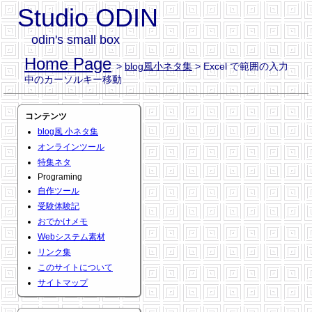
Studio ODIN
odin's small box
Home Page
>
blog風小ネタ集
> Excel で範囲の入力
中のカーソルキー移動
コンテンツ
blog風 小ネタ集
オンラインツール
特集ネタ
Programing
自作ツール
受験体験記
おでかけメモ
Webシステム素材
リンク集
このサイトについて
サイトマップ