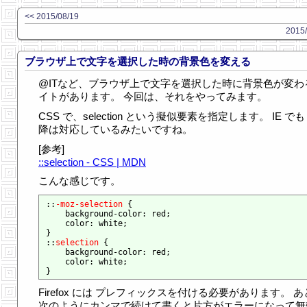
<< 2015/08/19
2015/
ブラウザ上で文字を選択した時の背景色を変える
@ITなど、ブラウザ上で文字を選択した時に背景色が変わ
イトがあります。 今回は、それをやってみます。
CSS で、selection という擬似要素を指定します。 IE でも 
降は対応しているみたいですね。
[参考]
::selection - CSS | MDN
こんな感じです。
::
-moz-selection
 {

    background-color: red;

    color: white;

}

::
selection
 {

    background-color: red;

    color: white;

Firefox には プレフィックスを付ける必要があります。 
次のようにカンマで続けて書くと片方がエラーになって無