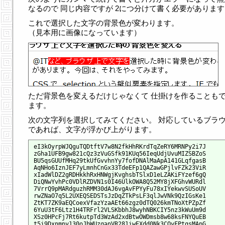
なるので 同じ内容ですが 2につ分けて書く必要があります
これで選択した文字の背景色が変わります。
（見本用に画像になっています）
ただ背景色を変えるだけじゃなくて 仕掛けを作ることも
ます。
次の文字列を選択してみてください。 対応しているブラ
であれば、文字が浮かび上がります。
e
I
3
k
O
y
r
p
W
J
Q
g
u
T
Q
D
t
f
t
V
7
w
8
N
2
f
k
H
h
R
K
r
d
T
q
Z
e
R
Y
6
M
R
N
P
y
2
i
7
J
z
G
h
a
1
U
F
B
9
g
w
8
2
1
c
Q
z
3
z
V
u
G
S
f
k
9
1
K
U
q
5
6
I
e
q
U
d
j
U
v
u
M
I
Z
S
B
Z
o
S
B
U
5
q
s
G
U
U
f
M
H
q
2
9
t
k
U
f
G
v
v
h
n
Y
y
7
f
o
f
D
N
A
l
M
a
A
p
A
1
4
1
G
L
q
f
g
a
s
B
A
q
N
H
o
6
I
z
n
J
E
F
7
y
L
m
n
h
C
n
G
x
3
3
T
d
e
E
F
p
1
Q
A
Z
a
w
G
P
j
l
v
F
Z
k
2
3
V
i
R
x
I
a
d
W
l
D
Z
2
g
R
D
H
k
k
h
R
x
H
N
W
g
j
K
v
g
h
s
b
T
S
l
x
D
1
e
L
Z
A
K
i
F
Y
z
e
f
6
g
Q
D
i
Q
N
w
Y
v
h
P
c
0
V
D
l
R
Z
D
V
N
1
s
0
I
4
6
U
l
k
O
W
A
8
Q
5
2
M
Y
8
j
X
F
G
h
v
W
U
R
d
l
7
V
r
r
Q
9
p
M
A
R
d
g
u
z
h
R
M
M
3
0
d
A
J
6
v
g
A
v
F
P
Y
y
F
u
7
8
x
I
Y
e
k
w
v
S
U
S
o
U
V
r
w
Z
N
a
O
7
q
5
L
2
U
X
E
Q
S
E
D
S
T
s
J
z
D
q
Z
T
k
P
s
L
F
3
q
l
J
w
V
N
k
9
Q
z
I
G
s
K
e
1
Z
t
K
T
7
Z
K
9
a
E
Q
C
o
e
x
V
f
a
z
Y
z
a
A
E
t
6
6
z
g
z
0
d
T
Q
0
2
6
k
m
T
N
o
X
t
P
Z
p
Z
f
6
Y
u
U
3
t
F
6
L
t
z
1
H
4
T
R
F
r
l
2
V
L
S
K
b
b
h
J
8
w
y
h
N
B
K
C
I
Y
5
n
z
3
k
W
u
U
m
9
d
X
S
z
0
H
P
c
F
j
7
R
t
6
k
u
t
p
T
d
3
W
z
A
d
2
x
d
B
t
w
O
W
D
m
s
b
8
w
6
8
k
s
F
N
Y
Q
u
E
B
t
5
i
9
D
x
n
m
p
y
1
3
0
o
J
b
W
U
z
q
a
n
V
R
2
8
1
i
w
E
X
d
d
0
N
k
3
C
O
y
F
P
t
q
s
M
A
p
G