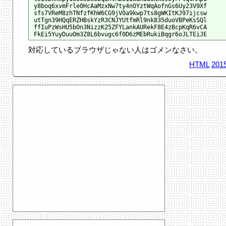
y
8
b
o
q
6
x
v
m
F
r
l
e
0
H
c
A
a
M
z
x
N
w
7
t
y
4
n
O
Y
z
t
W
q
A
o
f
n
G
s
6
U
y
2
3
V
9
X
f
s
f
s
7
V
R
e
M
8
z
h
T
N
f
z
f
K
h
W
6
C
G
9
j
V
0
a
9
k
w
p
7
t
s
8
g
W
K
I
t
K
J
9
7
i
j
c
s
w
u
t
T
g
n
3
9
H
Q
q
E
R
Z
H
B
s
k
Y
z
R
3
C
N
J
Y
U
t
f
m
R
l
9
n
k
8
3
5
d
u
o
V
B
P
e
K
s
S
Q
l
f
f
I
u
P
z
W
s
H
U
5
b
O
n
3
N
i
z
z
K
2
5
Z
F
Y
L
a
n
k
A
U
R
e
k
F
8
E
4
z
B
c
p
K
q
R
6
v
C
A
F
k
E
i
5
Y
u
y
D
u
u
O
m
3
Z
8
L
6
b
v
u
g
c
6
f
0
D
6
z
M
E
b
R
u
k
i
B
q
g
r
6
o
J
L
T
E
i
J
E
対応しているブラウザじゃない人はゴメンなさい。
HTML
2015