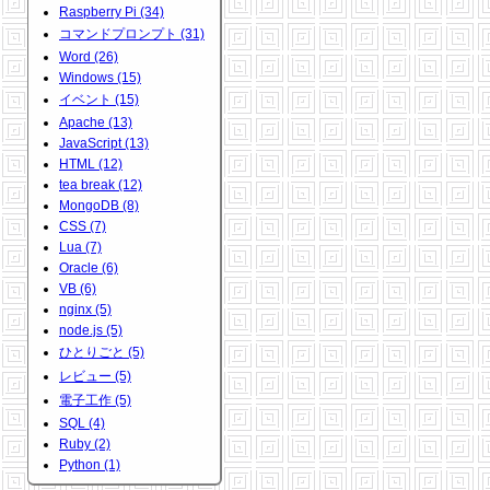
Raspberry Pi (34)
コマンドプロンプト (31)
Word (26)
Windows (15)
イベント (15)
Apache (13)
JavaScript (13)
HTML (12)
tea break (12)
MongoDB (8)
CSS (7)
Lua (7)
Oracle (6)
VB (6)
nginx (5)
node.js (5)
ひとりごと (5)
レビュー (5)
電子工作 (5)
SQL (4)
Ruby (2)
Python (1)