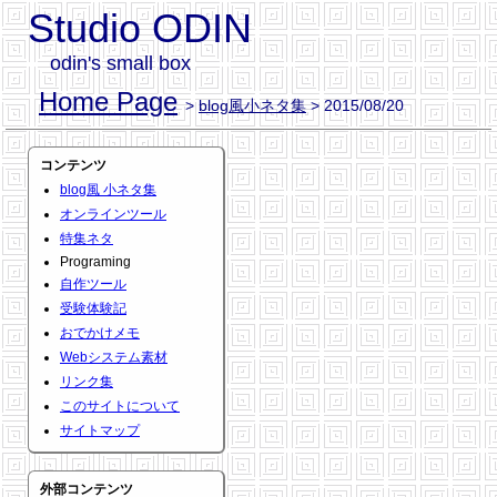
Studio ODIN
odin's small box
Home Page
>
blog風小ネタ集
> 2015/08/20
コンテンツ
blog風 小ネタ集
オンラインツール
特集ネタ
Programing
自作ツール
受験体験記
おでかけメモ
Webシステム素材
リンク集
このサイトについて
サイトマップ
外部コンテンツ