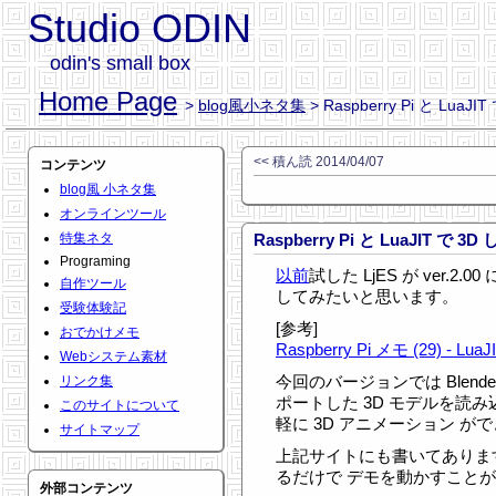
Studio ODIN
odin's small box
Home Page
>
blog風小ネタ集
> Raspberry Pi と LuaJI
<< 積ん読 2014/04/07
コンテンツ
blog風 小ネタ集
オンラインツール
特集ネタ
Raspberry Pi と LuaJIT で 3D
Programing
以前
試した LjES が ver.
自作ツール
してみたいと思います。
受験体験記
[参考]
おでかけメモ
Raspberry Pi メモ (29) - Lu
Webシステム素材
今回のバージョンでは Blender
リンク集
ポートした 3D モデルを読
このサイトについて
軽に 3D アニメーション が
サイトマップ
上記サイトにも書いてありま
るだけで デモを動かすこと
外部コンテンツ