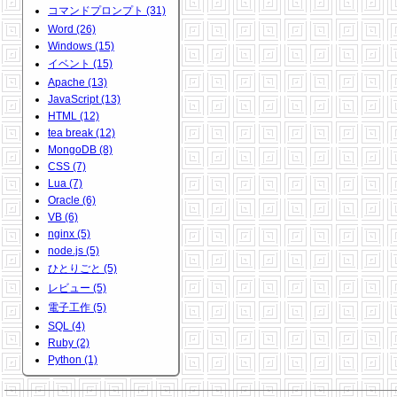
コマンドプロンプト (31)
Word (26)
Windows (15)
イベント (15)
Apache (13)
JavaScript (13)
HTML (12)
tea break (12)
MongoDB (8)
CSS (7)
Lua (7)
Oracle (6)
VB (6)
nginx (5)
node.js (5)
ひとりごと (5)
レビュー (5)
電子工作 (5)
SQL (4)
Ruby (2)
Python (1)