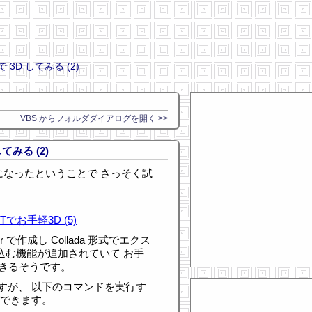
T で 3D してみる (2)
VBS からフォルダダイアログを開く >>
 してみる (2)
2.00 になったということで さっそく試
aJITでお手軽3D (5)
 で作成し Collada 形式でエクス
み込む機能が追加されていて お手
できるそうです。
すが、 以下のコマンドを実行す
ができます。