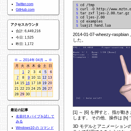
Twitter.com
$
$
GitHub.com
$
$
$
アクセスカウンタ
$
合計: 6,449,216
2014-01-07-wheezy-ra
今日: 1,525
した。
昨日: 1,172
※
←
2014年 04月
→
※
月
火
水
木
金
土
日
1
2
3
4
5
6
7
8
9
10
11
12
13
14
15
16
17
18
19
20
21
22
23
24
25
26
27
28
29
30
最近の記事
[1] ～ [6] を押すと、指が動
名前付きパイプを試して
します。 その他、操作は [h
みる
3D モデルとアニメーションの
Windows10 の コマンド