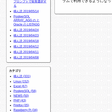
ラムで利用できるようになっ
プロンプトで矩形選択す
る
積ん読 2019/05/14
PostgerSQL
ARRAY_AGG の と
Oracle の LISTAGG
積ん読 2019/04/24
積ん読 2019/04/23
積ん読 2019/04/18
積ん読 2019/04/12
積ん読 2019/04/11
積ん読 2019/04/08
カテゴリ
積ん読 (331)
Linux (152)
Excel (67)
PostgreSQL (58)
NEWS (50)
PHP (43)
Firefox (35)
Raspberry Pi (34)