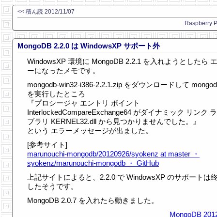
<< 積ん読 2012/11/07
Raspberry 
MongoDB 2.2.0 は WindowsXP サポート外
WindowsXP 環境に MongoDB 2.2.1 を入れようとしたら 
ーになったメモです。
mongodb-win32-i386-2.2.1.zip をダウンロードして mongod
を実行したところ
『プロシージャ エントリ ポイント
InterlockedCompareExchange64 がダイナミック リンク 
ブラリ KERNEL32.dll から見つかりませんでした。』
という エラーメッセージが出ました。
[参考サイト]
marunouchi-mongodb/20120926/syokenz at master ・
syokenz/marunouchi-mongodb ・ GitHub
上記サイトによると、2.2.0 で WindowsXP のサポートは
したそうです。
MongoDB 2.0.7 を入れたら動きました。
MongoDB
201