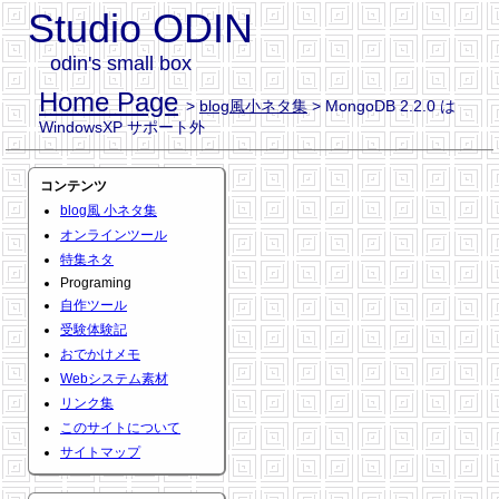
Studio ODIN
odin's small box
Home Page
>
blog風小ネタ集
> MongoDB 2.2.0 は
WindowsXP サポート外
コンテンツ
blog風 小ネタ集
オンラインツール
特集ネタ
Programing
自作ツール
受験体験記
おでかけメモ
Webシステム素材
リンク集
このサイトについて
サイトマップ