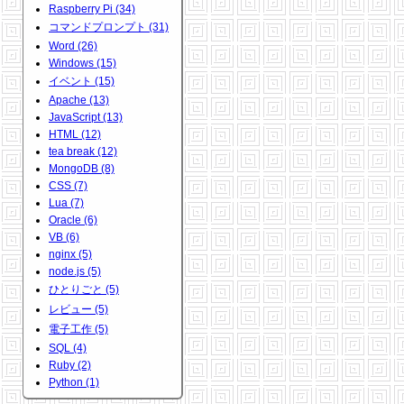
Raspberry Pi (34)
コマンドプロンプト (31)
Word (26)
Windows (15)
イベント (15)
Apache (13)
JavaScript (13)
HTML (12)
tea break (12)
MongoDB (8)
CSS (7)
Lua (7)
Oracle (6)
VB (6)
nginx (5)
node.js (5)
ひとりごと (5)
レビュー (5)
電子工作 (5)
SQL (4)
Ruby (2)
Python (1)