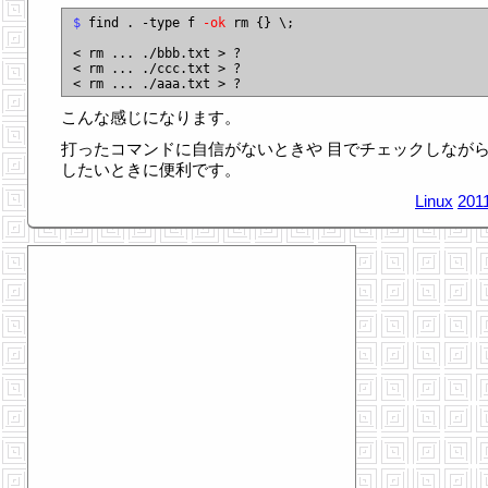
$
 find . -type f 
-ok
 rm {} \;

< rm ... ./bbb.txt > ?

< rm ... ./ccc.txt > ?

こんな感じになります。
打ったコマンドに自信がないときや 目でチェックしなが
したいときに便利です。
Linux
201