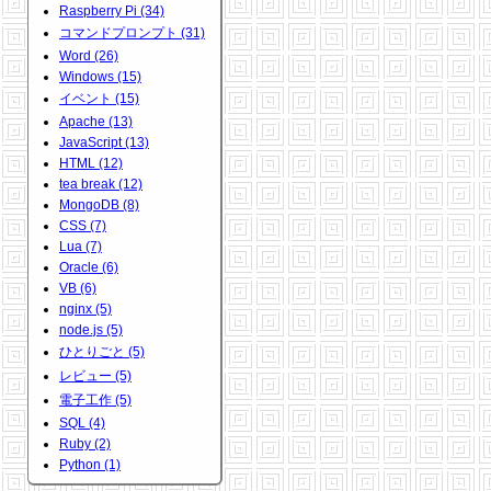
Raspberry Pi (34)
コマンドプロンプト (31)
Word (26)
Windows (15)
イベント (15)
Apache (13)
JavaScript (13)
HTML (12)
tea break (12)
MongoDB (8)
CSS (7)
Lua (7)
Oracle (6)
VB (6)
nginx (5)
node.js (5)
ひとりごと (5)
レビュー (5)
電子工作 (5)
SQL (4)
Ruby (2)
Python (1)