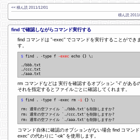
<< 積ん読 2011/12/01
積ん読 2011/1
find で確認しながらコマンド実行する
find コマンドは "-exec" でコマンドを実行することができ
す。
$
 find . -type f 
-exec
 echo {} \;

./bbb.txt

./ccc.txt

rm コマンドなどは 実行を確認するオプション "-i" がある
それを指定するとファイルごとに確認してくれます。
$
 find . -type f -exec rm 
-i
 {} \;

rm: 通常の空ファイル `./bbb.txt'を削除しますか?

rm: 通常の空ファイル `./ccc.txt'を削除しますか?

コマンド自体に確認のオプションがない場合 find コマンドで
exec" の代わりに "-ok" を使用します。