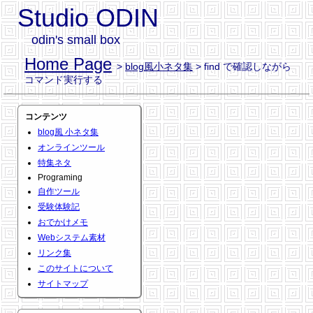
Studio ODIN
odin's small box
Home Page
>
blog風小ネタ集
> find で確認しながら
コマンド実行する
コンテンツ
blog風 小ネタ集
オンラインツール
特集ネタ
Programing
自作ツール
受験体験記
おでかけメモ
Webシステム素材
リンク集
このサイトについて
サイトマップ