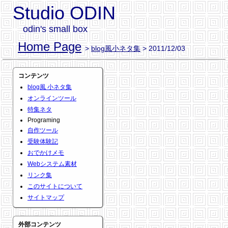
Studio ODIN
odin's small box
Home Page
>
blog風小ネタ集
> 2011/12/03
コンテンツ
blog風 小ネタ集
オンラインツール
特集ネタ
Programing
自作ツール
受験体験記
おでかけメモ
Webシステム素材
リンク集
このサイトについて
サイトマップ
外部コンテンツ