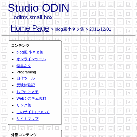
Studio ODIN
odin's small box
Home Page
>
blog風小ネタ集
> 2011/12/01
コンテンツ
blog風 小ネタ集
オンラインツール
特集ネタ
Programing
自作ツール
受験体験記
おでかけメモ
Webシステム素材
リンク集
このサイトについて
サイトマップ
外部コンテンツ