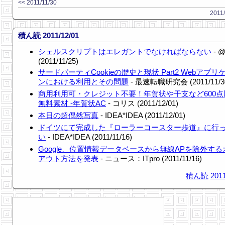
<< 2011/11/30
2011/
積ん読 2011/12/01
シェルスクリプトはエレガントでなければならない
- @
(2011/11/25)
サードパーティCookieの歴史と現状 Part2 Webアプ
ンにおける利用とその問題
- 最速転職研究会 (2011/11/3
商用利用可・クレジット不要！年賀状や干支など600点
無料素材 -年賀状AC
- コリス (2011/12/01)
本日の超偶然写真
- IDEA*IDEA (2011/12/01)
ドイツにて完成した『ローラーコースター歩道』に行
い
- IDEA*IDEA (2011/11/16)
Google、位置情報データベースから無線APを除外す
アウト方法を発表
- ニュース：ITpro (2011/11/16)
積ん読
2011