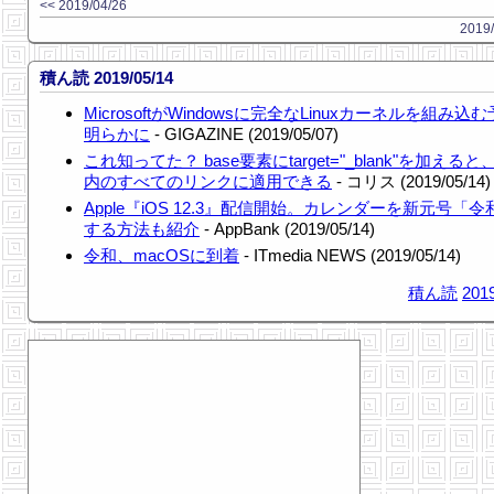
<< 2019/04/26
2019/
積ん読 2019/05/14
MicrosoftがWindowsに完全なLinuxカーネルを組み込
明らかに
- GIGAZINE (2019/05/07)
これ知ってた？ base要素にtarget="_blank"を加える
内のすべてのリンクに適用できる
- コリス (2019/05/14)
Apple『iOS 12.3』配信開始。カレンダーを新元号「
する方法も紹介
- AppBank (2019/05/14)
令和、macOSに到着
- ITmedia NEWS (2019/05/14)
積ん読
2019