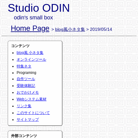
Studio ODIN
odin's small box
Home Page
>
blog風小ネタ集
> 2019/05/14
コンテンツ
blog風 小ネタ集
オンラインツール
特集ネタ
Programing
自作ツール
受験体験記
おでかけメモ
Webシステム素材
リンク集
このサイトについて
サイトマップ
外部コンテンツ