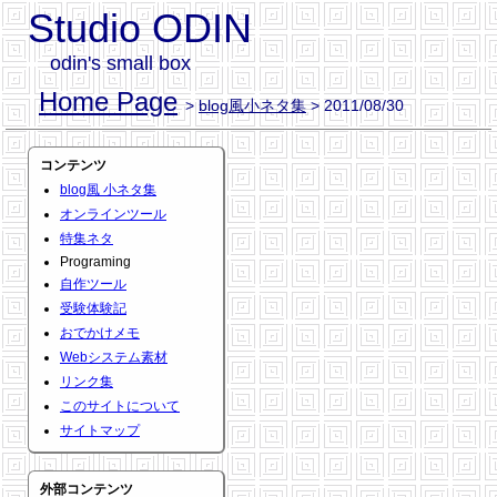
Studio ODIN
odin's small box
Home Page
>
blog風小ネタ集
> 2011/08/30
コンテンツ
blog風 小ネタ集
オンラインツール
特集ネタ
Programing
自作ツール
受験体験記
おでかけメモ
Webシステム素材
リンク集
このサイトについて
サイトマップ
外部コンテンツ