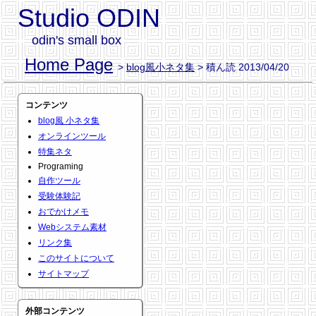
Studio ODIN
odin's small box
Home Page
>
blog風小ネタ集
> 積ん読 2013/04/20
コンテンツ
blog風 小ネタ集
オンラインツール
特集ネタ
Programing
自作ツール
受験体験記
おでかけメモ
Webシステム素材
リンク集
このサイトについて
サイトマップ
外部コンテンツ