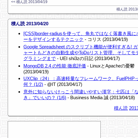
<< 積ん読 2013/04/19
積ん読 2013/0
積ん読 2013/04/20
[CSS]border-radiusを使って、角丸ではなく落書き風
ーをデザインするテクニック
- コリス (2013/04/19)
Google Spreadsheet のスクリプト機能が便利すぎる!
ャートもどきの自動生成やToDoリスト管理、そしてモ
グラミングまで
- UEI shi3zの日記 (2013/04/17)
MongoDB 2.4 の性能 徹底評価
- LinuxとApacheの憂鬱
(2013/04/19)
UXClip（24）：高速軽量なフレームワーク、FuelPHP
何？ (1/2)
- @IT (2013/04/17)
意外に知らないけっこう間違いやすい漢字：七匹は「
き」でいいの？ (1/6)
- Business Media 誠 (2013/04/18)
積ん読
2013