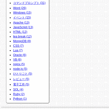
コマンドプロンプト (31)
Word (26)
Windows (15)
イベント (15)
Apache (13)
JavaScript (13)
HTML (12)
tea break (12)
MongoDB (8)
CSS (7)
Lua (7)
Oracle (6)
VB (6)
nginx (5)
node.js (5)
ひとりごと (5)
レビュー (5)
電子工作 (5)
SQL (4)
Ruby (2)
Python (1)