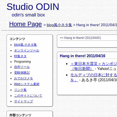
Studio ODIN
odin's small box
Home Page
>
blog風小ネタ集
> Hang in there! 2011/04/
<< Hang in there! 2011/04/01
コンテンツ
blog風 小ネタ集
オンラインツール
Hang in there! 2011/04/16
特集ネタ
Programing
＜東日本大震災＞カンボ
自作ツール
（毎日新聞）
- Yahoo!ニュ
受験体験記
モルディブの日本に対する
おでかけメモ
を」
- あるき亭 (2011/04/1
Webシステム素材
リンク集
このサイトについて
サイトマップ
外部コンテンツ