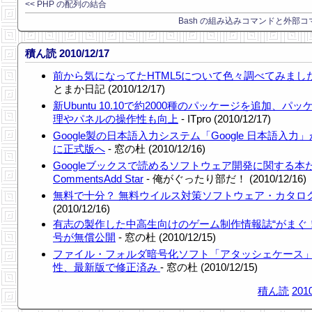
<< PHP の配列の結合
Bash の組み込みコマンドと外部コマ
積ん読 2010/12/17
前から気になってたHTML5について色々調べてみまし
とまか日記 (2010/12/17)
新Ubuntu 10.10で約2000種のパッケージを追加、パ
理やパネルの操作性も向上
- ITpro (2010/12/17)
Google製の日本語入力システム「Google 日本語入力
に正式版へ
- 窓の杜 (2010/12/16)
Googleブックスで読めるソフトウェア開発に関する本
CommentsAdd Star
- 俺がぐったり部だ！ (2010/12/16)
無料で十分？ 無料ウイルス対策ソフトウェア・カタロ
(2010/12/16)
有志の製作した中高生向けのゲーム制作情報誌“がまぐ
号が無償公開
- 窓の杜 (2010/12/15)
ファイル・フォルダ暗号化ソフト「アタッシェケース
性、最新版で修正済み
- 窓の杜 (2010/12/15)
積ん読
2010