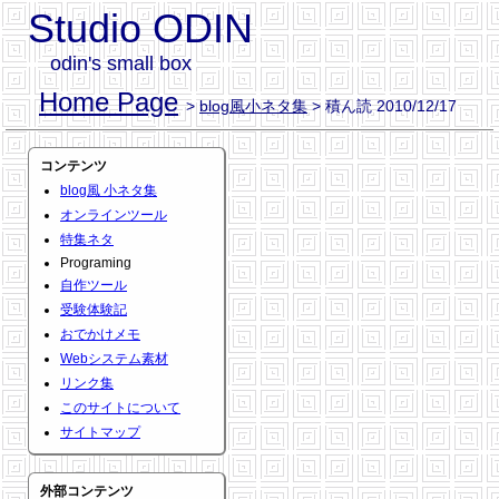
Studio ODIN
odin's small box
Home Page
>
blog風小ネタ集
> 積ん読 2010/12/17
コンテンツ
blog風 小ネタ集
オンラインツール
特集ネタ
Programing
自作ツール
受験体験記
おでかけメモ
Webシステム素材
リンク集
このサイトについて
サイトマップ
外部コンテンツ