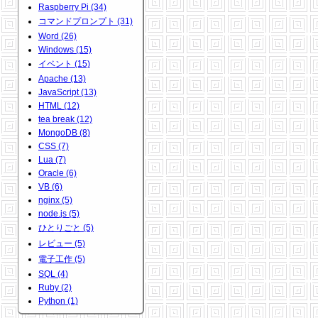
Raspberry Pi (34)
コマンドプロンプト (31)
Word (26)
Windows (15)
イベント (15)
Apache (13)
JavaScript (13)
HTML (12)
tea break (12)
MongoDB (8)
CSS (7)
Lua (7)
Oracle (6)
VB (6)
nginx (5)
node.js (5)
ひとりごと (5)
レビュー (5)
電子工作 (5)
SQL (4)
Ruby (2)
Python (1)