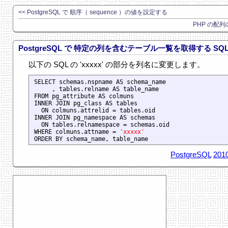
<< PostgreSQL で 順序（ sequence ）の値を設定する
PHP の配列
PostgreSQL で 特定の列を含むテーブル一覧を取得する SQ
以下の SQL の 'xxxxx' の部分を列名に変更します。
SELECT schemas.nspname AS schema_name

     , tables.relname AS table_name

FROM pg_attribute AS colmuns

INNER JOIN pg_class AS tables

  ON colmuns.attrelid = tables.oid

INNER JOIN pg_namespace AS schemas

  ON tables.relnamespace = schemas.oid

WHERE colmuns.attname = 
'xxxxx'
PostgreSQL
2010