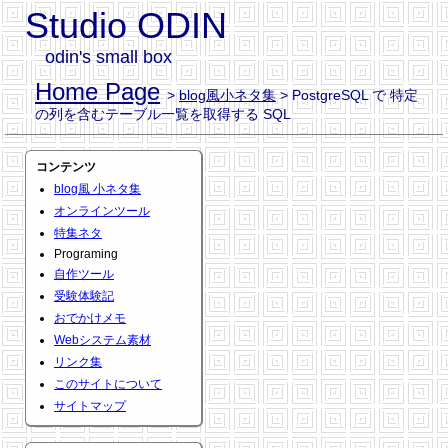
Studio ODIN
odin's small box
Home Page
>
blog風小ネタ集
> PostgreSQL で 特定
の列を含むテーブル一覧を取得する SQL
コンテンツ
blog風 小ネタ集
オンラインツール
特集ネタ
Programing
自作ツール
受験体験記
おでかけメモ
Webシステム素材
リンク集
このサイトについて
サイトマップ