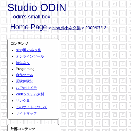
Studio ODIN
odin's small box
Home Page
>
blog風小ネタ集
> 2009/07/13
コンテンツ
blog風 小ネタ集
オンラインツール
特集ネタ
Programing
自作ツール
受験体験記
おでかけメモ
Webシステム素材
リンク集
このサイトについて
サイトマップ
外部コンテンツ