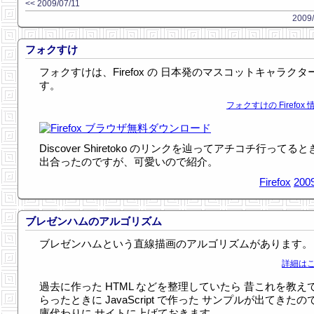
<< 2009/07/11
2009/
フォクすけ
フォクすけは、Firefox の 日本発のマスコットキャラクタ
す。
フォクすけの Firefox 
Discover Shiretoko のリンクを辿ってアチコチ行ってる
出合ったのですが、可愛いので紹介。
Firefox
2009
ブレゼンハムのアルゴリズム
ブレゼンハムという直線描画のアルゴリズムがあります。
詳細はこ
過去に作った HTML などを整理していたら 昔これを教え
らったときに JavaScript で作った サンプルが出てきたの
庫代わりに サイトに上げておきます。