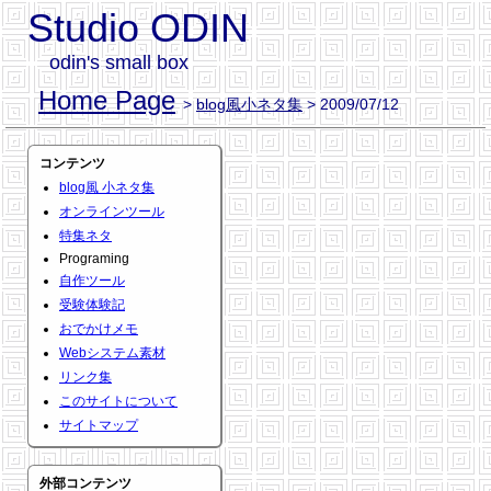
Studio ODIN
odin's small box
Home Page
>
blog風小ネタ集
> 2009/07/12
コンテンツ
blog風 小ネタ集
オンラインツール
特集ネタ
Programing
自作ツール
受験体験記
おでかけメモ
Webシステム素材
リンク集
このサイトについて
サイトマップ
外部コンテンツ