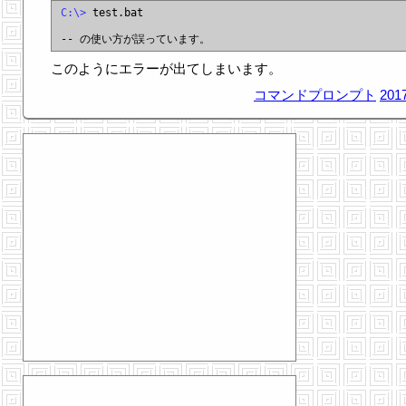
C:\>
 test.bat

このようにエラーが出てしまいます。
コマンドプロンプト
2017