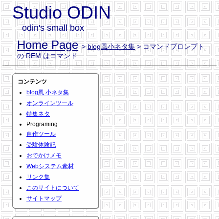
Studio ODIN
odin's small box
Home Page
>
blog風小ネタ集
> コマンドプロンプト
の REM はコマンド
コンテンツ
blog風 小ネタ集
オンラインツール
特集ネタ
Programing
自作ツール
受験体験記
おでかけメモ
Webシステム素材
リンク集
このサイトについて
サイトマップ