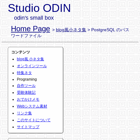
Studio ODIN
odin's small box
Home Page
>
blog風小ネタ集
> PostgreSQL のパス
ワードファイル
コンテンツ
blog風 小ネタ集
オンラインツール
特集ネタ
Programing
自作ツール
受験体験記
おでかけメモ
Webシステム素材
リンク集
このサイトについて
サイトマップ