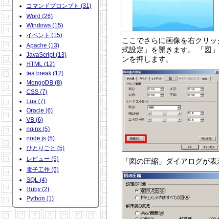
コマンドプロンプト (31)
Word (26)
Windows (15)
イベント (15)
ここでさらに画像を右クリッ
Apache (13)
式設定」を開きます。 「図
JavaScript (13)
ンを押します。
HTML (12)
tea break (12)
MongoDB (8)
CSS (7)
Lua (7)
Oracle (6)
VB (6)
nginx (5)
node.js (5)
ひとりごと (5)
レビュー (5)
「図の圧縮」ダイアログが表
電子工作 (5)
SQL (4)
Ruby (2)
Python (1)