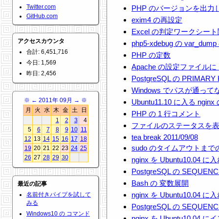
Twitter.com
PHP のバージョンを出
GitHub.com
exim4 の再設定
Excel の判定ワークシー
アクセスカウンタ
php5-xdebug の var_
合計: 6,451,716
PHP の定数
今日: 1,569
Apache の設定ファイルに
昨日: 2,456
PostgreSQL の PRIMAR
Windows でパスが通
※
←
2011年 09月
→
※
Ubuntu11.10 に入る ng
月
火
水
木
金
土
日
PHP の 1 行コメント
1
2
3
4
ファイルのステータスを
5
6
7
8
9
10
11
tea break 2011/09/08
12
13
14
15
16
17
18
sudo のタイムアウトま
19
20
21
22
23
24
25
26
27
28
29
30
nginx を Ubuntu10.04 
PostgreSQL の SEQUE
Bash の 変数展開
最近の記事
nginx を Ubuntu10.04 
名前付きパイプを試して
みる
PostgreSQL の SEQU
Windows10 の コマンド
nginx を Ubuntu10.0