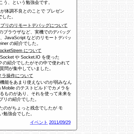
こう、という勉強会です。
人が体調不良とのことで プレゼン
でした。
eb アプリのリモートデバッグについて
のブラウザなど、実機でのデバッグ
avaScript などのリモートデバッ
iner の紹介でした。
cketStrem について
Socket や Socket.IO を使った
ムワークの紹介でしたがその中で使われて
 の方に 質問が集中していました。
メラ操作について
S の機能をあまり使えないのが弱みなん
pera Mobile のテストビルドでカメラを
操作できるものがあり、それを使って未来を
プリの紹介でした。
たのがちょっと残念でしたが モ
い勉強会でした。
イベント
2011/09/29