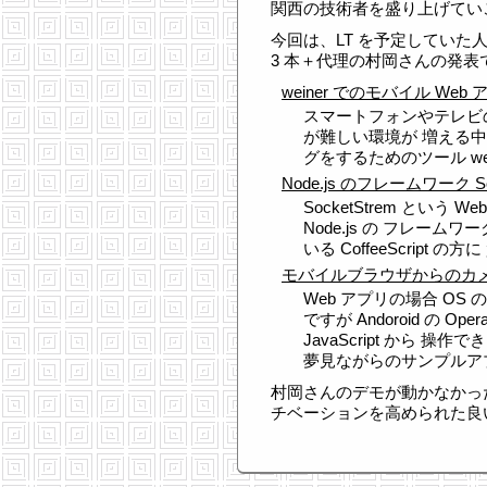
関西の技術者を盛り上げてい
今回は、LT を予定していた
3 本＋代理の村岡さんの発表
weiner でのモバイル W
スマートフォンやテレビ
が難しい環境が 増える中、J
グをするためのツール we
Node.js のフレームワーク So
SocketStrem という Web
Node.js の フレー
いる CoffeeScript
モバイルブラウザからのカ
Web アプリの場合 O
ですが Andoroid の O
JavaScript から 
夢見ながらのサンプルア
村岡さんのデモが動かなかっ
チベーションを高められた良