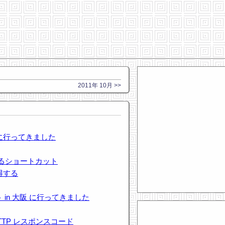
2011年 10月 >>
 に行ってきました
するショートカット
得する
 in 大阪 に行ってきました
と HTTP レスポンスコード