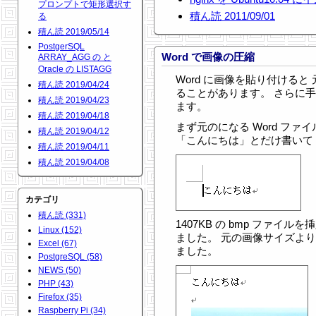
プロンプトで矩形選択す
積ん読 2011/09/01
る
積ん読 2019/05/14
PostgerSQL
Word で画像の圧縮
ARRAY_AGG の と
Oracle の LISTAGG
Word に画像を貼り付ける
積ん読 2019/04/24
ることがあります。 さらに
積ん読 2019/04/23
ます。
積ん読 2019/04/18
まず元のになる Word ファ
積ん読 2019/04/12
「こんにちは」とだけ書いて 24KB
積ん読 2019/04/11
積ん読 2019/04/08
カテゴリ
積ん読 (331)
1407KB の bmp ファイルを
Linux (152)
ました。 元の画像サイズよりも
Excel (67)
ました。
PostgreSQL (58)
NEWS (50)
PHP (43)
Firefox (35)
Raspberry Pi (34)