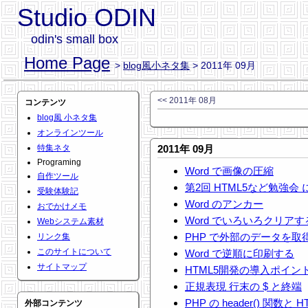
Studio ODIN
odin's small box
Home Page
>
blog風小ネタ集
> 2011年 09月
<< 2011年 08月
コンテンツ
blog風 小ネタ集
オンラインツール
特集ネタ
2011年 09月
Programing
Word で画像の圧縮
自作ツール
第2回 HTML5など勉強会
受験体験記
Word のアンカー
おでかけメモ
Word でいろいろクリア
Webシステム素材
PHP で外部のデータを取
リンク集
このサイトについて
Word で逆順に印刷する
サイトマップ
HTML5開発の導入ポイント
正規表現 行末の $ と終端
PHP の header() 関数
外部コンテンツ