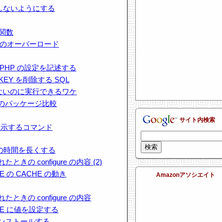
力しないようにする
ト関数
dump のオーバーロード
 PHP の設定を記述する
Y KEY を削除する SQL
ってないのに実行できるワケ
inx のパッケージ比較
サイト内検索
表示するコマンド
での時間を長くする
に入れたときの configure の内容 (2)
NCE の CACHE の動き
Amazonアソシエイト
に入れたときの configure の内容
ENCE に値を設定する
4 にインストールする