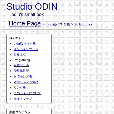
Studio ODIN
odin's small box
Home Page
>
blog風小ネタ集
> 2010/06/27
コンテンツ
blog風 小ネタ集
オンラインツール
特集ネタ
Programing
自作ツール
受験体験記
おでかけメモ
Webシステム素材
リンク集
このサイトについて
サイトマップ
外部コンテンツ