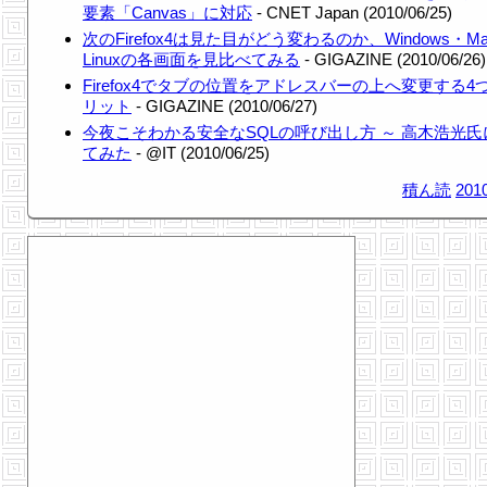
要素「Canvas」に対応
- CNET Japan (2010/06/25)
次のFirefox4は見た目がどう変わるのか、Windows・M
Linuxの各画面を見比べてみる
- GIGAZINE (2010/06/26)
Firefox4でタブの位置をアドレスバーの上へ変更する4
リット
- GIGAZINE (2010/06/27)
今夜こそわかる安全なSQLの呼び出し方 ～ 高木浩光氏
てみた
- @IT (2010/06/25)
積ん読
2010