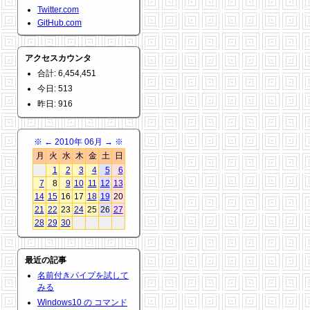
Twitter.com
GitHub.com
アクセスカウンタ
合計: 6,454,451
今日: 513
昨日: 916
※
←
2010年 06月
→
※
月
火
水
木
金
土
日
1
2
3
4
5
6
7
8
9
10
11
12
13
14
15
16
17
18
19
20
21
22
23
24
25
26
27
28
29
30
最近の記事
名前付きパイプを試して
みる
Windows10 の コマンド