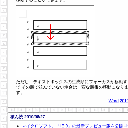
ただし、テキストボックスの生成順にフォーカスが移動す
で その順で並んでいない場合は、変な順番の移動になり
す。
Word
2010
積ん読 2010/06/27
マイクロソフト、「IE 9」の最新プレビュー版を公開--H