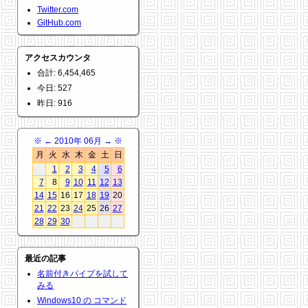
Twitter.com
GitHub.com
アクセスカウンタ
合計: 6,454,465
今日: 527
昨日: 916
※
←
2010年 06月
→
※
月
火
水
木
金
土
日
1
2
3
4
5
6
7
8
9
10
11
12
13
14
15
16
17
18
19
20
21
22
23
24
25
26
27
28
29
30
最近の記事
名前付きパイプを試して
みる
Windows10 の コマンド