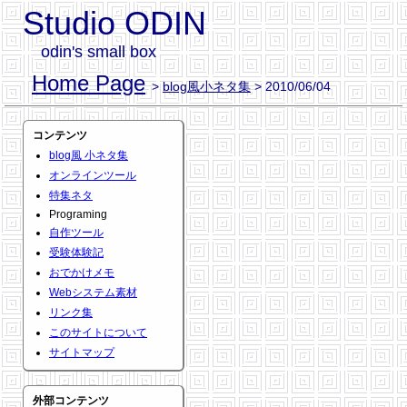
Studio ODIN
odin's small box
Home Page
>
blog風小ネタ集
> 2010/06/04
コンテンツ
blog風 小ネタ集
オンラインツール
特集ネタ
Programing
自作ツール
受験体験記
おでかけメモ
Webシステム素材
リンク集
このサイトについて
サイトマップ
外部コンテンツ