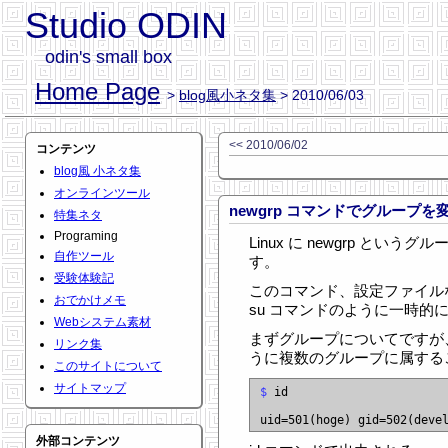
Studio ODIN
odin's small box
Home Page
>
blog風小ネタ集
> 2010/06/03
<< 2010/06/02
コンテンツ
blog風 小ネタ集
オンラインツール
newgrp コマンドでグループを
特集ネタ
Programing
Linux に newgrp と
自作ツール
す。
受験体験記
このコマンド、設定ファイル
おでかけメモ
su コマンドのように一時的
Webシステム素材
まずグループについてですが、 
リンク集
うに複数のグループに属する
このサイトについて
サイトマップ
$
 id

uid=501(hoge) gid=502(deve
外部コンテンツ