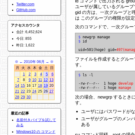
id コマンドで出力される gr
Twitter.com
ユーザが属しているグループ
GitHub.com
gid の方は、一次グループ
は このグループの権限が設
アクセスカウンタ
次のコマンドで、一次グルー
合計: 6,452,624
$
今日: 855
$
 id

昨日: 1,622
uid=501(hoge) gid=
497(mana
ファイルを作成するとグルー
※
←
2010年 06月
→
※
す。
月
火
水
木
金
土
日
1
2
3
4
5
6
$
 ls -l

7
8
9
10
11
12
13
-rw-r--r--  1 hoge 
develop
14
15
16
17
18
19
20
-rw-r--r--  1 hoge 
manage
21
22
23
24
25
26
27
次の場合、newgrp する
28
29
30
す。
ユーザにはパスワードが
最近の記事
ユーザがグループのメン
名前付きパイプを試して
ある
みる
Windows10 の コマンド
su コマンド同様、root 