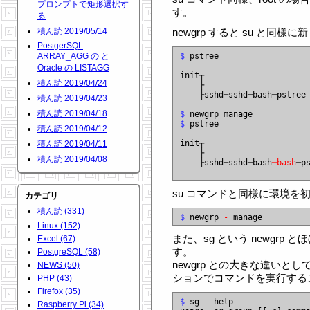
プロンプトで矩形選択す
す。
る
積ん読 2019/05/14
newgrp すると su と同
PostgerSQL
ARRAY_AGG の と
$
 pstree

Oracle の LISTAGG
init┬

積ん読 2019/04/24
    ├

    ├sshd─sshd─bash─pstree

積ん読 2019/04/23
積ん読 2019/04/18
$
$
 pstree

積ん読 2019/04/12
init┬

積ん読 2019/04/11
    ├

積ん読 2019/04/08
    ├sshd─sshd─bash
─bash
─ps
su コマンドと同様に環境を初
カテゴリ
積ん読 (331)
$
 newgrp 
-
Linux (152)
また、sg という newgrp
Excel (67)
す。
PostgreSQL (58)
newgrp との大きな違いとして
NEWS (50)
ションでコマンドを実行する
PHP (43)
Firefox (35)
$
 sg --help

Raspberry Pi (34)