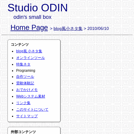
Studio ODIN
odin's small box
Home Page
>
blog風小ネタ集
> 2010/06/10
コンテンツ
blog風 小ネタ集
オンラインツール
特集ネタ
Programing
自作ツール
受験体験記
おでかけメモ
Webシステム素材
リンク集
このサイトについて
サイトマップ
外部コンテンツ