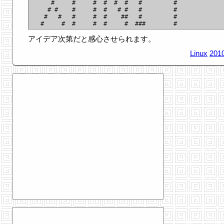
     #     #     #  #  #  #   #         #

    # #    #     #  #   # #   #         #

   #   #   #     #  #    ##   #         #

アイデア次第だと感心させられます。
Linux
2010