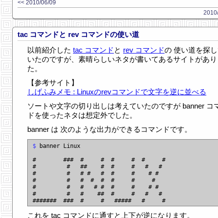
<< 2010/06/09
2010/
tac コマンドと rev コマンドの使い道
以前紹介した
tac コマンド
と
rev コマンド
の 使い道を探
いたのですが、素晴らしいネタが書いてあるサイトがあり
た。
【参考サイト】
しげふみメモ : Linuxのrevコマンドで文字を逆に並べる
ソートや文字の切り出しは考えていたのですが banner コ
ドを使ったネタは想定外でした。
banner は 次のような出力ができるコマンドです。
$
 banner Linux

#        ###  #     #  #     #  #     #

#         #   ##    #  #     #   #   #

#         #   # #   #  #     #    # #

#         #   #  #  #  #     #     #

#         #   #   # #  #     #    # #

#         #   #    ##  #     #   #   #

これを tac コマンドに通すと上下が逆になります。