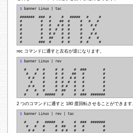
$
 banner Linux | tac

#######  ###  #     #   #####   #     #

#         #   #    ##  #     #   #   #

#         #   #   # #  #     #    # #

#         #   #  #  #  #     #     #

#         #   # #   #  #     #    # #

#         #   ##    #  #     #   #   #

rec コマンドに通すと左右が逆になります。
$
 banner Linux | rev

  #     #  #     #  #     #  ###        #

   #   #   #     #  #    ##   #         #

    # #    #     #  #   # #   #         #

     #     #     #  #  #  #   #         #

    # #    #     #  # #   #   #         #

   #   #   #     #  ##    #   #         #

2 つのコマンドに通すと 180 度回転させることができます
$
 banner Linux | rev | tac

  #     #   #####   #     #  ###  #######

   #   #   #     #  ##    #   #         #

    # #    #     #  # #   #   #         #
