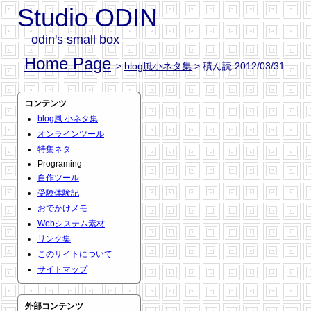
Studio ODIN
odin's small box
Home Page
>
blog風小ネタ集
> 積ん読 2012/03/31
コンテンツ
blog風 小ネタ集
オンラインツール
特集ネタ
Programing
自作ツール
受験体験記
おでかけメモ
Webシステム素材
リンク集
このサイトについて
サイトマップ
外部コンテンツ