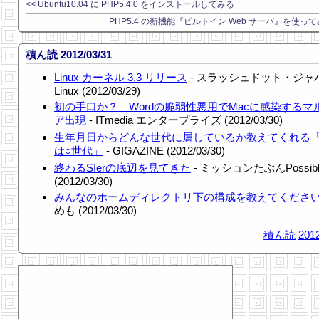
<< Ubuntu10.04 に PHP5.4.0 をインストールしてみる
PHP5.4 の新機能『ビルトイン Web サーバ』を使ってみ
積ん読 2012/03/31
Linux カーネル 3.3 リリース
- スラッシュドット・ジャ
Linux (2012/03/29)
初の手口か？ Wordの脆弱性悪用でMacに感染するマ
ア出現
- ITmedia エンタープライズ (2012/03/30)
生年月日からどんな世代に属しているか教えてくれる
は○世代」
- GIGAZINE (2012/03/30)
終わるSIerの底辺を見てきた
- ミッションたぶんPossibl
(2012/03/30)
みんなのホームディレクトリ下の構成を教えてくださ
めも (2012/03/30)
積ん読
2012