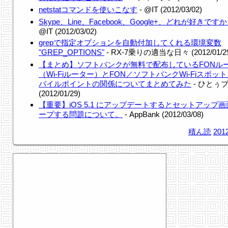
netstatコマンドを使いこなす
- @IT (2012/03/02)
Skype、Line、Facebook、Google+、どれが好きです
@IT (2012/03/02)
grepで指定オプションを自動付加してくれる環境変数
"GREP_OPTIONS"
- RX-7乗りの適当な日々 (2012/01/2
【まとめ】ソフトバンクが無料で配布しているFONル
（Wi-Fiルーター）とFON／ソフトバンクWi-Fiスポット
バイルポイントの関係についてまとめてみた
- ひとぅ
(2012/01/29)
【重要】iOS 5.1 にアップデートするとセットアップ
ープする問題について。
- AppBank (2012/03/08)
積ん読
2012