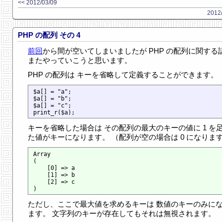
<< 2012/03/09
2012/
PHP の配列 その 4
前回
から間が空いてしまいましたが PHP の配列に関する
またやっていこうと思います。
PHP の配列は キーを省略して定義することができます。
$a[] = "a";

$a[] = "b";

$a[] = "c";

キーを省略した場合は その配列の最大のキーの値に 1 を
た値がキーになります。 （配列が空の場合は 0 になりま
Array

(

    [0] => a

    [1] => b

    [2] => c

ただし、ここで最大値を求めるキーは 数値のキーのみに
ます。 文字列のキーが存在してもそれは無視されます。