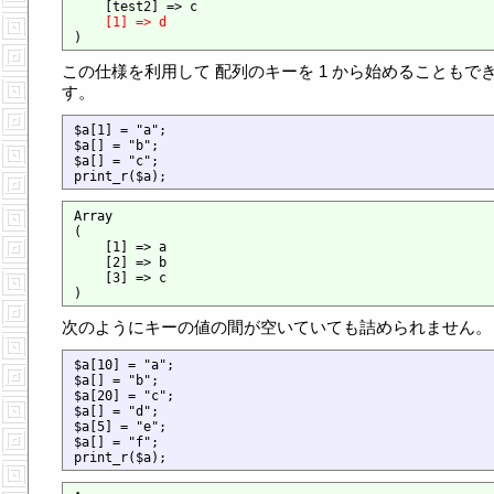
    [test2] => c

[1] => d
この仕様を利用して 配列のキーを 1 から始めることもで
す。
$a[1] = "a";

$a[] = "b";

$a[] = "c";

Array

(

    [1] => a

    [2] => b

    [3] => c

次のようにキーの値の間が空いていても詰められません。
$a[10] = "a";

$a[] = "b";

$a[20] = "c";

$a[] = "d";

$a[5] = "e";

$a[] = "f";
