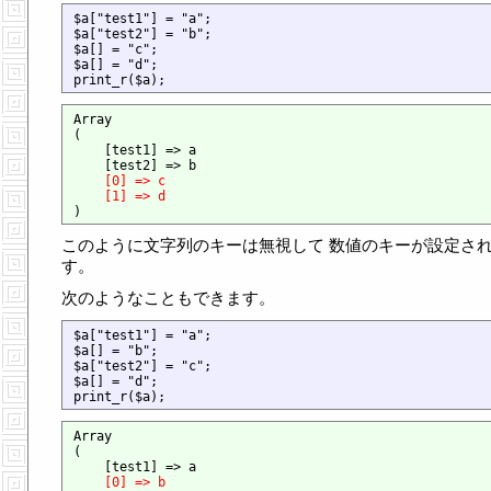
$a["test1"] = "a";

$a["test2"] = "b";

$a[] = "c";

$a[] = "d";

Array

(

    [test1] => a

    [test2] => b

[0] => c
[1] => d
このように文字列のキーは無視して 数値のキーが設定さ
す。
次のようなこともできます。
$a["test1"] = "a";

$a[] = "b";

$a["test2"] = "c";

$a[] = "d";

Array

(

    [test1] => a

[0] => b