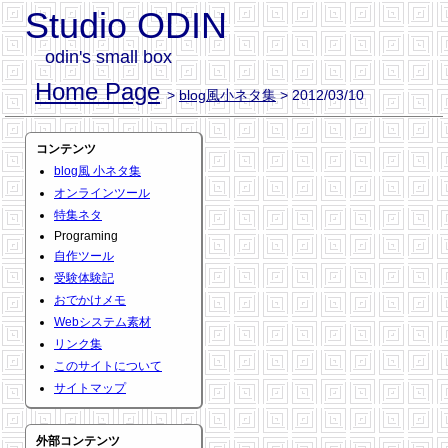
Studio ODIN
odin's small box
Home Page
>
blog風小ネタ集
> 2012/03/10
コンテンツ
blog風 小ネタ集
オンラインツール
特集ネタ
Programing
自作ツール
受験体験記
おでかけメモ
Webシステム素材
リンク集
このサイトについて
サイトマップ
外部コンテンツ