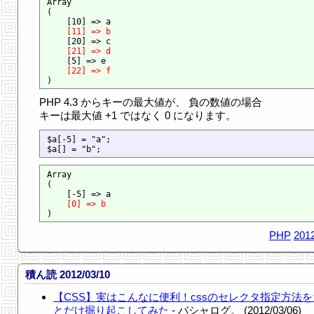
Array

(

    [10] => a

[11] => b
    [20] => c

[21] => d
    [5] => e

[22] => f
PHP 4.3 からキーの最大値が、 負の数値の場合
キーは最大値 +1 ではなく 0 になります。
$a[-5] = "a";

Array

(

    [-5] => a

[0] => b
PHP
2012
積ん読 2012/03/10
【CSS】実はこんなに便利！cssのセレクタ指定方法
とだけ掘り起こしてみた
- バシャログ。 (2012/03/06)