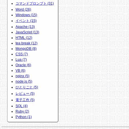
コマンドプロンプト (31)
Word (26)
Windows (15)
イベント (15)
Apache (13)
JavaScript (13)
HTML (12)
tea break (12)
MongoDB (8)
CSS (7)
Lua (7)
Oracle (6)
VB (6)
nginx (5)
node.js (5)
ひとりごと (5)
レビュー (5)
電子工作 (5)
SQL (4)
Ruby (2)
Python (1)