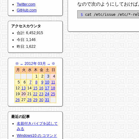
なので次のようにしておけば
Twitter.com
GitHub.com
$
アクセスカウンタ
合計: 6,452,915
今日: 1,146
昨日: 1,622
※
←
2012年 03月
→
※
月
火
水
木
金
土
日
1
2
3
4
5
6
7
8
9
10
11
12
13
14
15
16
17
18
19
20
21
22
23
24
25
26
27
28
29
30
31
最近の記事
名前付きパイプを試して
みる
Windows10 の コマンド