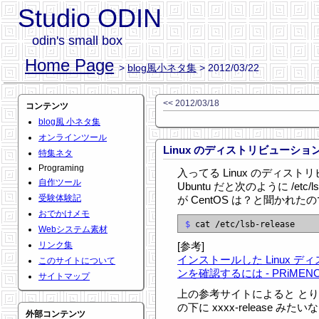
Studio ODIN
odin's small box
Home Page
>
blog風小ネタ集
> 2012/03/22
<< 2012/03/18
コンテンツ
blog風 小ネタ集
オンラインツール
Linux のディストリビューシ
特集ネタ
Programing
入ってる Linux のディス
自作ツール
Ubuntu だと次のように /etc/
受験体験記
が CentOS は？と聞かれた
おでかけメモ
$
Webシステム素材
リンク集
[参考]
インストールした Linux 
このサイトについて
ンを確認するには - PRiMENO
サイトマップ
上の参考サイトによると とりあえず /
の下に xxxx-release 
外部コンテンツ