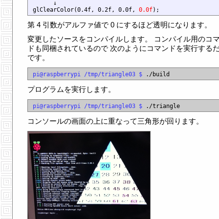
      ↓

glClearColor(0.4f, 0.2f, 0.0f, 
0.0f
第 4 引数がアルファ値で 0 にするほど透明になります。
変更したソースをコンパイルします。 コンパイル用のコ
ドも同梱されているので 次のようにコマンドを実行する
です。
pi@raspberrypi /tmp/triangle03 $
プログラムを実行します。
pi@raspberrypi /tmp/triangle03 $
コンソールの画面の上に重なって三角形が回ります。