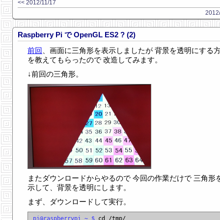
<< 2012/11/17
2012/
Raspberry Pi で OpenGL ES2 ? (2)
前回
、画面に三角形を表示しましたが 背景を透明にする
を教えてもらったので 改造してみます。
↓前回の三角形。
またダウンロードからやるので 今回の作業だけで 三角形
示して、背景を透明にします。
まず、ダウンロードして実行。
pi@raspberrypi ~ $