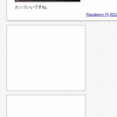
カッコいいですね。
Raspberry Pi
201