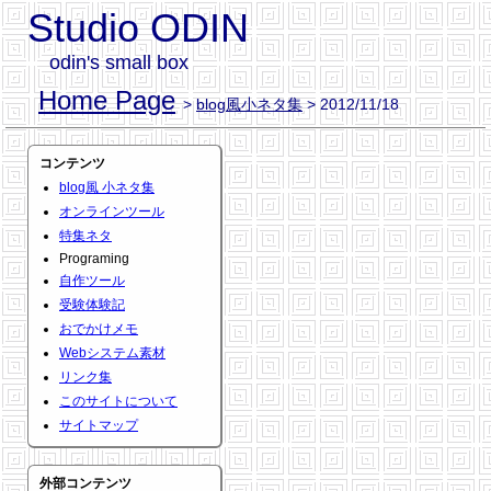
Studio ODIN
odin's small box
Home Page
>
blog風小ネタ集
> 2012/11/18
コンテンツ
blog風 小ネタ集
オンラインツール
特集ネタ
Programing
自作ツール
受験体験記
おでかけメモ
Webシステム素材
リンク集
このサイトについて
サイトマップ
外部コンテンツ