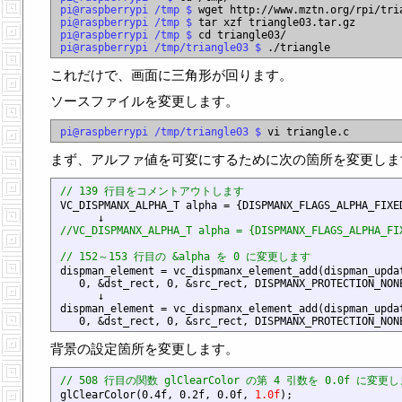
pi@raspberrypi /tmp $
pi@raspberrypi /tmp $
pi@raspberrypi /tmp $
pi@raspberrypi /tmp/triangle03 $
これだけで、画面に三角形が回ります。
ソースファイルを変更します。
pi@raspberrypi /tmp/triangle03 $
まず、アルファ値を可変にするために次の箇所を変更しま
// 139 行目をコメントアウトします

VC_DISPMANX_ALPHA_T alpha = {DISPMANX_FLAGS_ALPHA_FIXE
//VC_DISPMANX_ALPHA_T alpha = {DISPMANX_FLAGS_ALPHA_FI
// 152～153 行目の &alpha を 0 に変更します

dispman_element = vc_dispmanx_element_add(dispman_upda
   0, &dst_rect, 0, &src_rect, DISPMANX_PROTECTION_NON
      ↓

dispman_element = vc_dispmanx_element_add(dispman_updat
   0, &dst_rect, 0, &src_rect, DISPMANX_PROTECTION_NON
背景の設定箇所を変更します。
// 508 行目の関数 glClearColor の第 4 引数を 0.0f に変更

glClearColor(0.4f, 0.2f, 0.0f, 
1.0f
);
