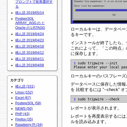
プロンプトで矩形選択す
る
積ん読 2019/05/14
PostgerSQL
ARRAY_AGG の と
Oracle の LISTAGG
ローカルキーは、データベー
積ん読 2019/04/24
るキーです。
積ん読 2019/04/23
インストールが終了したら、
積ん読 2019/04/18
これによって、「この時点」
積ん読 2019/04/12
に保存します。
積ん読 2019/04/11
$
 sudo tripwire --init

積ん読 2019/04/08
ローカルキーのパスフレーズ
カテゴリ
データベースに保存した情報
積ん読 (331)
を 比較するには "--check
Linux (152)
Excel (67)
$
PostgreSQL (58)
レポートが表示されます。
NEWS (50)
PHP (43)
レポートを再度表示するには、
Firefox (35)
ルを読み込みます。
Raspberry Pi (34)