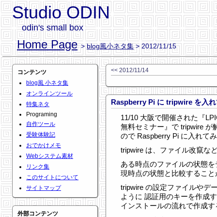
Studio ODIN
odin's small box
Home Page
>
blog風小ネタ集
> 2012/11/15
<< 2012/11/14
コンテンツ
blog風 小ネタ集
オンラインツール
Raspberry Pi に tripwire を
特集ネタ
Programing
11/10 大阪で開催された『LPIC 
自作ツール
無料セミナー』で tripwir
受験体験記
ので Raspberry Pi に入れ
おでかけメモ
tripwire は、ファイル
Webシステム素材
ある時点のファイルの状態を
リンク集
現時点の状態と比較すること
このサイトについて
tripwire の設定ファイ
サイトマップ
ように 認証用のキーを作成
インストールの流れで作成す
外部コンテンツ