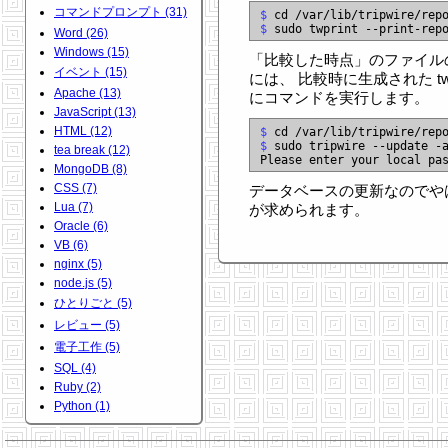
コマンドプロンプト (31)
$
$
Word (26)
Windows (15)
「比較した時点」のファイル
イベント (15)
には、 比較時に生成された t
Apache (13)
にコマンドを実行します。
JavaScript (13)
HTML (12)
$
$
 sudo tripwire --update -a
tea break (12)
MongoDB (8)
CSS (7)
データベースの更新なのでや
Lua (7)
が求められます。
Oracle (6)
VB (6)
nginx (5)
node.js (5)
ひとりごと (5)
レビュー (5)
電子工作 (5)
SQL (4)
Ruby (2)
Python (1)