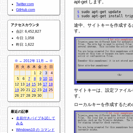
apt-get します。
Twitter.com
GitHub.com
$
$
途中、サイトキーを作成する
アクセスカウンタ
す。
合計: 6,452,827
今日: 1,058
昨日: 1,622
※
←
2012年 11月
→
※
月
火
水
木
金
土
日
1
2
3
4
5
6
7
8
9
10
11
12
13
14
15
16
17
18
サイトキーは、設定ファイル
19
20
21
22
23
24
25
す。
26
27
28
29
30
ローカルキーを作成するため
最近の記事
名前付きパイプを試して
みる
Windows10 の コマンド