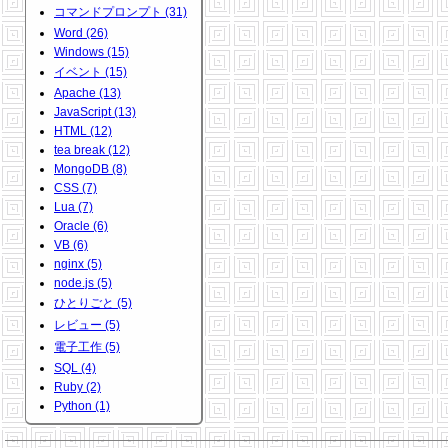
コマンドプロンプト (31)
Word (26)
Windows (15)
イベント (15)
Apache (13)
JavaScript (13)
HTML (12)
tea break (12)
MongoDB (8)
CSS (7)
Lua (7)
Oracle (6)
VB (6)
nginx (5)
node.js (5)
ひとりごと (5)
レビュー (5)
電子工作 (5)
SQL (4)
Ruby (2)
Python (1)