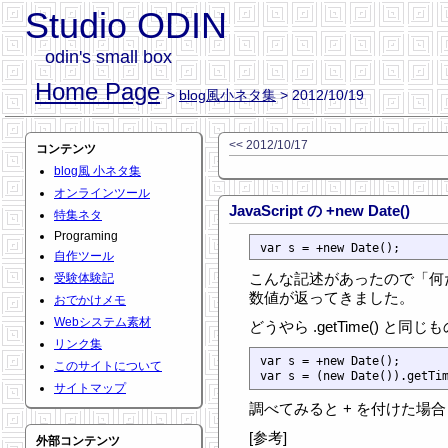
Studio ODIN
odin's small box
Home Page
>
blog風小ネタ集
> 2012/10/19
<< 2012/10/17
コンテンツ
blog風 小ネタ集
オンラインツール
JavaScript の +new Date()
特集ネタ
Programing
自作ツール
こんな記述があったので「何
受験体験記
数値が返ってきました。
おでかけメモ
Webシステム素材
どうやら .getTime() と
リンク集
var s = +new Date();

このサイトについて
var s = (new Date()).getTi
サイトマップ
調べてみると + を付けた場合 .
[参考]
外部コンテンツ