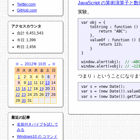
JavaScript の算術演算子と数値変
Twitter.com
GitHub.com
実験。
var obj = {

アクセスカウンタ
    toString : function () 
        return "ABC";

合計: 6,451,543
    },

今日: 1,396
    valueOf : function () {
        return 123;

昨日: 2,456
    }

}

window.alert(obj);  
// →AB
※
←
2012年 10月
→
※
window.alert(+obj); 
// →12
月
火
水
木
金
土
日
つまり ↓ ということになり
1
2
3
4
5
6
7
8
9
10
11
12
13
14
var s = +new Date();

15
16
17
18
19
20
21
var s = (new Date()).value
22
23
24
25
26
27
28
var s = (new Date()).getTi
29
30
31
最近の記事
名前付きパイプを試して
みる
Windows10 の コマンド