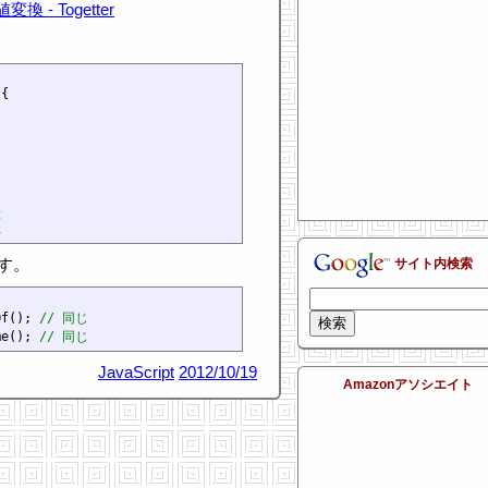
換 - Togetter
{



C
3
ます。
サイト内検索
Of(); 
// 同じ
me(); 
// 同じ
JavaScript
2012/10/19
Amazonアソシエイト