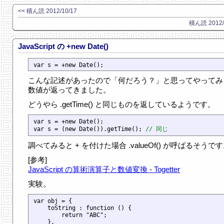
<< 積ん読 2012/10/17
積ん読 2012/1
JavaScript の +new Date()
こんな記述があったので「何だろう？」と思ってやってみ
数値が返ってきました。
どうやら .getTime() と同じものを返しているようです。
var s = +new Date();

var s = (new Date()).getTime(); 
// 同じ
調べてみると + を付けた場合 .valueOf() が呼ばるそうで
[参考]
JavaScript の算術演算子と数値変換 - Togetter
実験。
var obj = {

    toString : function () {

        return "ABC";

    },
