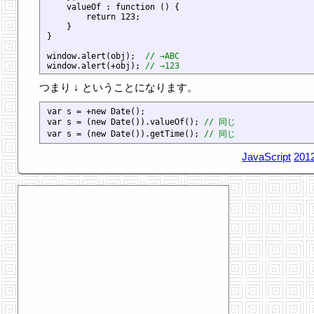
    valueOf : function () {

        return 123;

    }

}

window.alert(obj);  
// →ABC
window.alert(+obj); 
// →123
つまり ↓ ということになります。
var s = +new Date();

var s = (new Date()).valueOf(); 
// 同じ
var s = (new Date()).getTime(); 
// 同じ
JavaScript
2012