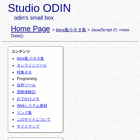
Studio ODIN
odin's small box
Home Page
>
blog風小ネタ集
> JavaScript の +new
Date()
コンテンツ
blog風 小ネタ集
オンラインツール
特集ネタ
Programing
自作ツール
受験体験記
おでかけメモ
Webシステム素材
リンク集
このサイトについて
サイトマップ