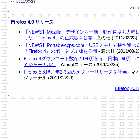
<< 2011/03/23
2011/
Firefox 4.0 リリース
【NEWS】Mozilla、デザインを一新・動作速度も大幅
した「Firefox 4」の正式版を公開
- 窓の杜 (2011/03/23)
【NEWS】PortableApps.com、USBメモリで持ち運べ
「Firefox 4」のポータブル版を公開
- 窓の杜 (2011/03/2
Firefox 4ダウンロード数が2,180万超え - 日本は60万 
ミジャーナル）
- Yahoo!ニュース (2011/03/25)
Firefox 5以降、年2-3回のメジャーリリースを計画
- マ
ジャーナル (2011/03/23)
Firefox
201