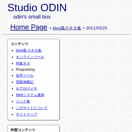
Studio ODIN
odin's small box
Home Page
>
blog風小ネタ集
> 2011/03/25
コンテンツ
blog風 小ネタ集
オンラインツール
特集ネタ
Programing
自作ツール
受験体験記
おでかけメモ
Webシステム素材
リンク集
このサイトについて
サイトマップ
外部コンテンツ