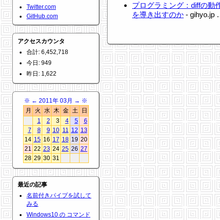
プログラミング：diffの
Twitter.com
を導き出すのか
- gihyo.j
GitHub.com
アクセスカウンタ
合計: 6,452,718
今日: 949
昨日: 1,622
※
←
2011年 03月
→
※
月
火
水
木
金
土
日
1
2
3
4
5
6
7
8
9
10
11
12
13
14
15
16
17
18
19
20
21
22
23
24
25
26
27
28
29
30
31
最近の記事
名前付きパイプを試して
みる
Windows10 の コマンド