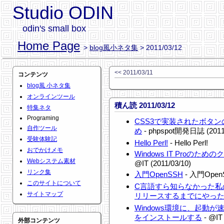
Studio ODIN
odin's small box
Home Page
>
blog風小ネタ集
> 2011/03/12
<< 2011/03/11
コンテンツ
blog風 小ネタ集
オンラインツール
積ん読 2011/03/12
特集ネタ
Programing
CSS3で実装されたボタ
自作ツール
め
- phpspot開発日誌 (2011/
受験体験記
Hello Perl!
- Hello Perl!
おでかけメモ
Windows IT Proの
Webシステム素材
@IT (2011/03/10)
リンク集
入門OpenSSH
- 入門Open
このサイトについて
C言語すら知らなかった私の半
サイトマップ
リリースするまでにやっ
Windows環境に、起動が速い
をインストールする
- @IT 
外部コンテンツ