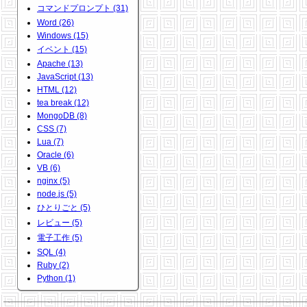
コマンドプロンプト (31)
Word (26)
Windows (15)
イベント (15)
Apache (13)
JavaScript (13)
HTML (12)
tea break (12)
MongoDB (8)
CSS (7)
Lua (7)
Oracle (6)
VB (6)
nginx (5)
node.js (5)
ひとりごと (5)
レビュー (5)
電子工作 (5)
SQL (4)
Ruby (2)
Python (1)