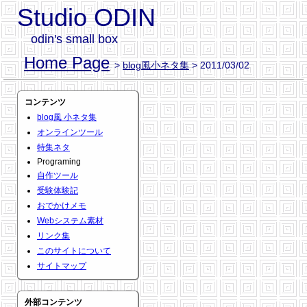
Studio ODIN
odin's small box
Home Page
>
blog風小ネタ集
> 2011/03/02
コンテンツ
blog風 小ネタ集
オンラインツール
特集ネタ
Programing
自作ツール
受験体験記
おでかけメモ
Webシステム素材
リンク集
このサイトについて
サイトマップ
外部コンテンツ