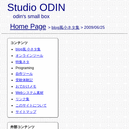
Studio ODIN
odin's small box
Home Page
>
blog風小ネタ集
> 2009/06/25
コンテンツ
blog風 小ネタ集
オンラインツール
特集ネタ
Programing
自作ツール
受験体験記
おでかけメモ
Webシステム素材
リンク集
このサイトについて
サイトマップ
外部コンテンツ