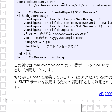
Const cdoSmtpServerPort = _

    "http://schemas.microsoft.com/cdo/configuration/smt
Set objCdoMessage = CreateObject("CDO.Message")

With objCdoMessage

    .Configuration.Fields.Item(cdoSendUsing) = 2

    .Configuration.Fields.Item(cdoSmtpServer) = "mail.e
    .Configuration.Fields.Item(cdoSmtpServerPort) = 25

    .Configuration.Fields.Update

    .From = "送信元名 <xxxxx@example.com>"

    .To = "送信先名 <yyyyy@example.com>"

    .Subject = "件名"

    .TextBody = "テストメッセージです"

    .Send

End With

この例では mail.example.com の 25 番ポートを SMTP 
として指定しています。
ちなみに Const で定義している URL は アクセスするの
く SMTP サーバを設定するための 識別子として利用され
す。
VB
2009